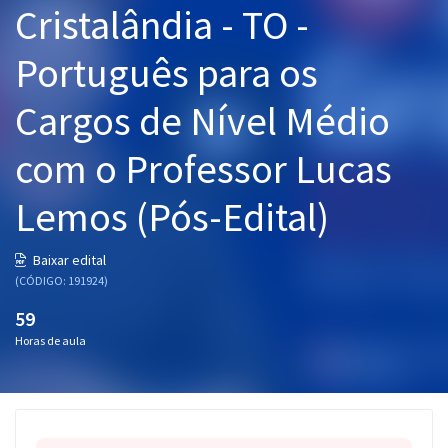
Cristalândia - TO -
Pós
Português para os
Graduação
Cargos de Nível Médio
OAB
com o Professor Lucas
Mentorias
Lemos (Pós-Edital)
Questões grátis
Conteúdo gratuito
Baixar edital
(CÓDIGO: 191924)
Blog
59
Aprovados
Horas de aula
Atendimento