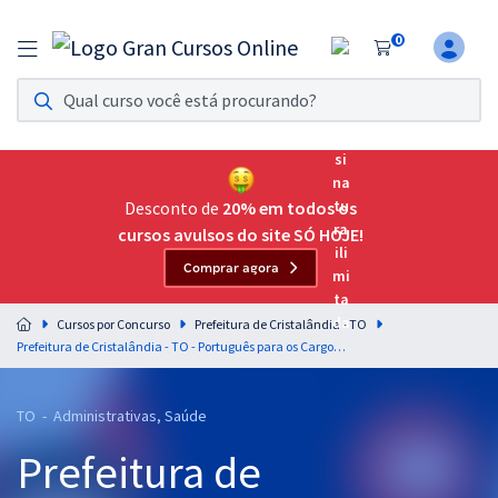
0
Assinatura Ilimitada 11
Acesso a todos os cursos. Teste grátis por 7 dias!
Assinatura OAB Até Passar
Acesso ilimitado a toda preparação para o Exame da
Desconto de
20% em todos os
Ordem, até você passar!
cursos avulsos do site SÓ HOJE!
Comprar agora
Residências Multiprofissionais
Preparação completa e intensiva para as principais
Cursos por Concurso
Prefeitura de Cristalândia - TO
residências em saúde do Brasil
Prefeitura de Cristalândia - TO - Português para os Cargos de Nível Médio com o Professor Lucas Lemos (Pós-Edital)
Concursos
TO - Administrativas, Saúde
Assinatura Ilimitada
Prefeitura de
Cursos 20% OFF