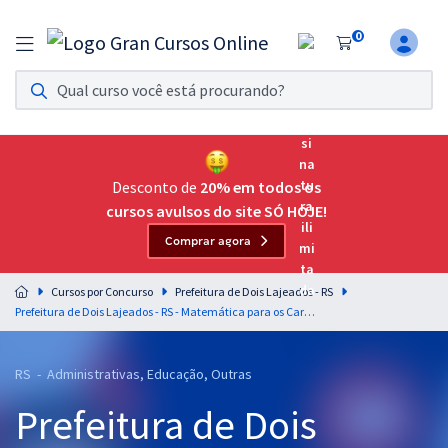
0
Assinatura Ilimitada 11
Acesso a todos os cursos. Teste grátis por 7 dias!
Assinatura OAB Até Passar
Acesso ilimitado a toda preparação para o Exame da
Desconto de
20% em todos os
Ordem, até você passar!
cursos avulsos do site SÓ HOJE!
Comprar agora
Residências Multiprofissionais
Preparação completa e intensiva para as principais
Cursos por Concurso
Prefeitura de Dois Lajeados - RS
residências em saúde do Brasil
Prefeitura de Dois Lajeados - RS - Matemática para os Cargos de Nível Superior com o Prof. Marcelo Leite
Concursos
RS - Administrativas, Educação, Outras
Assinatura Ilimitada
Prefeitura de Dois
Cursos 20% OFF