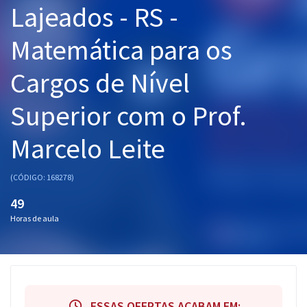
Lajeados - RS -
Pós
Matemática para os
Graduação
Cargos de Nível
OAB
Superior com o Prof.
Mentorias
Marcelo Leite
Questões grátis
Conteúdo gratuito
(CÓDIGO: 168278)
Blog
49
Horas de aula
Aprovados
Atendimento
ESSAS OFERTAS ACABAM EM: