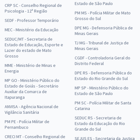
Estado de São Paulo
CRP SC - Conselho Regional de
Psicologia - 12ª Região
PM MS - Polícia Militar de Mato
Grosso do Sul
SEDF - Professor Temporário
DPE MG - Defensoria Pública de
MEC - Ministério da Educação
Minas Gerais
SEDUC/MT - Secretaria de
TJ MG - Tribunal de Justiça de
Estado de Educação, Esporte e
Minas Gerais
Lazer do estado de Mato
Grosso
CGDF - Controladoria Geral do
Distrito Federal
MME - Ministério de Minas e
Energia
DPE RS - Defensoria Pública do
Estado do Rio Grande do Sul
MP GO - Ministério Público do
Estado de Goiás - Secretário
MP SP - Ministério Público do
Auxiliar da Comarca de
Estado de São Paulo
Itapuranga
PM SC - Polícia Militar de Santa
ANVISA - Agência Nacional de
Catarina
Vigilância Sanitária
SEDUC RS - Secretaria de
PM PE - Polícia Militar de
Estado da Educação do Rio
Pernambuco
Grande do Sul
CRECI MT - Conselho Regional de
SEJUS ES - Secretaria da Justiça