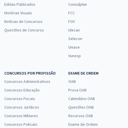
Editais Publicados
Consulplan
Histórias Visuais
FCC
Notícias de Concursos
FGV
Questões de Concurso
Idecan
Selecon
Uniase
Vunesp
CONCURSOS POR PROFISSÃO
EXAME DE ORDEM
Concursos Administrativos
OAB
Concursos Educação
Prova OAB
Concursos Fiscais
Calendário OAB
Concursos Jurídicos
Questões OAB
Concursos Militares
Recursos OAB
Concursos Policiais
Exame de Ordem