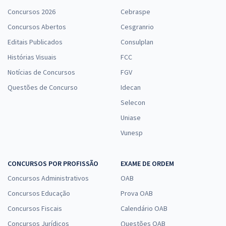
Concursos 2026
Cebraspe
Concursos Abertos
Cesgranrio
Editais Publicados
Consulplan
Histórias Visuais
FCC
Notícias de Concursos
FGV
Questões de Concurso
Idecan
Selecon
Uniase
Vunesp
CONCURSOS POR PROFISSÃO
EXAME DE ORDEM
Concursos Administrativos
OAB
Concursos Educação
Prova OAB
Concursos Fiscais
Calendário OAB
Concursos Jurídicos
Questões OAB