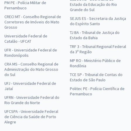
PM PE - Polícia Militar de
Estado da Educação do Rio
Pernambuco
Grande do Sul
CRECI MT - Conselho Regional de
SEJUS ES - Secretaria da Justiça
Corretores de Imóveis do Mato
do Espírito Santo
Grosso
TJ BA - Tribunal de Justiça do
Universidade Federal de
Estado da Bahia
Catalão - UFCAT
TRF 3 - Tribunal Regional Federal
UFR - Universidade Federal de
da 3ª Região
Rondonópolis
MP RO - Ministério Público de
CRA MS - Conselho Regional de
Rondônia
Administração do Mato Grosso
do Sul
TCE SP - Tribunal de Contas do
Estado de São Paulo
UFJ - Universidade Federal de
Jataí
Politec PE - Polícia Científica de
Pernambuco
UFRN - Universidade Federal do
Rio Grande do Norte
UFCSPA - Universidade Federal
de Ciência da Saúde de Porto
Alegre