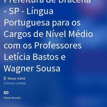
Pós
- SP - Língua
Graduação
Portuguesa para os
OAB
Cargos de Nível Médio
Mentorias
com os Professores
Questões grátis
Letícia Bastos e
Conteúdo gratuito
Wagner Sousa
Blog
Aprovados
Baixar edital
(CÓDIGO: 170303)
Atendimento
60
Horas de aula