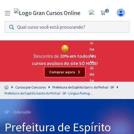
0
Assinatura Ilimitada 11
Acesso a todos os cursos. Teste grátis por 7 dias!
Assinatura OAB Até Passar
Acesso ilimitado a toda preparação para o Exame da
Desconto de
20% em todos os
Ordem, até você passar!
cursos avulsos do site SÓ HOJE!
Comprar agora
Residências Multiprofissionais
Preparação completa e intensiva para as principais
Cursos por Concurso
Prefeitura de Espírito Santo do Pinhal - SP
residências em saúde do Brasil
Prefeitura de Espírito Santo do Pinhal - SP - Língua Portuguesa para os Cargos de Nível Superior com os Professores Letícia Bastos e Wagner Sousa
Concursos
SP - Educação
Assinatura Ilimitada
Prefeitura de Espírito
Cursos 20% OFF