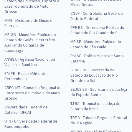
Estado de Educação, Esporte e
Minas Gerais
Lazer do estado de Mato
Grosso
CGDF - Controladoria Geral do
Distrito Federal
MME - Ministério de Minas e
Energia
DPE RS - Defensoria Pública do
Estado do Rio Grande do Sul
MP GO - Ministério Público do
Estado de Goiás - Secretário
MP SP - Ministério Público do
Auxiliar da Comarca de
Estado de São Paulo
Itapuranga
PM SC - Polícia Militar de Santa
ANVISA - Agência Nacional de
Catarina
Vigilância Sanitária
SEDUC RS - Secretaria de
PM PE - Polícia Militar de
Estado da Educação do Rio
Pernambuco
Grande do Sul
CRECI MT - Conselho Regional de
SEJUS ES - Secretaria da Justiça
Corretores de Imóveis do Mato
do Espírito Santo
Grosso
TJ BA - Tribunal de Justiça do
Universidade Federal de
Estado da Bahia
Catalão - UFCAT
TRF 3 - Tribunal Regional Federal
UFR - Universidade Federal de
da 3ª Região
Rondonópolis
MP RO - Ministério Público de