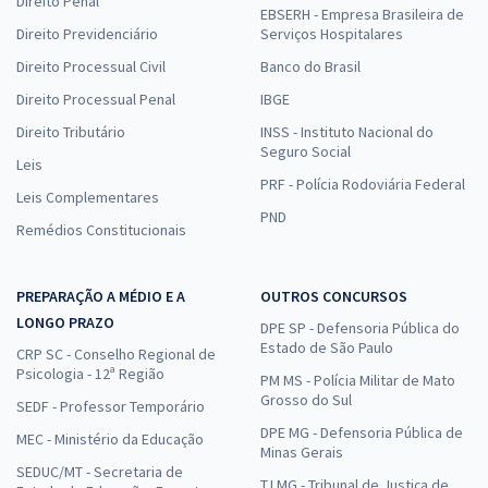
Direito Penal
EBSERH - Empresa Brasileira de
Direito Previdenciário
Serviços Hospitalares
Direito Processual Civil
Banco do Brasil
Direito Processual Penal
IBGE
Direito Tributário
INSS - Instituto Nacional do
Seguro Social
Leis
PRF - Polícia Rodoviária Federal
Leis Complementares
PND
Remédios Constitucionais
PREPARAÇÃO A MÉDIO E A
OUTROS CONCURSOS
LONGO PRAZO
DPE SP - Defensoria Pública do
Estado de São Paulo
CRP SC - Conselho Regional de
Psicologia - 12ª Região
PM MS - Polícia Militar de Mato
Grosso do Sul
SEDF - Professor Temporário
DPE MG - Defensoria Pública de
MEC - Ministério da Educação
Minas Gerais
SEDUC/MT - Secretaria de
TJ MG - Tribunal de Justiça de