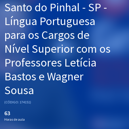
Santo do Pinhal - SP -
Pós
Língua Portuguesa
Graduação
para os Cargos de
OAB
Nível Superior com os
Mentorias
Professores Letícia
Questões grátis
Conteúdo gratuito
Bastos e Wagner
Blog
Sousa
Aprovados
(CÓDIGO: 174151)
Atendimento
63
Horas de aula