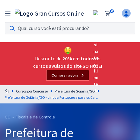
0
Assinatura Ilimitada 11
Acesso a todos os cursos. Teste grátis por 7 dias!
Assinatura OAB Até Passar
Acesso ilimitado a toda preparação para o Exame da
Desconto de
20% em todos os
Ordem, até você passar!
cursos avulsos do site SÓ HOJE!
Comprar agora
Residências Multiprofissionais
Preparação completa e intensiva para as principais
Cursos por Concurso
Prefeitura de Goiânia/GO
residências em saúde do Brasil
Prefeitura de Goiânia/GO - Língua Portuguesa para os Cargos de Nível Médio - Professora Letícia Bastos
Concursos
GO - Fiscais e de Controle
Assinatura Ilimitada
Prefeitura de
Cursos 20% OFF