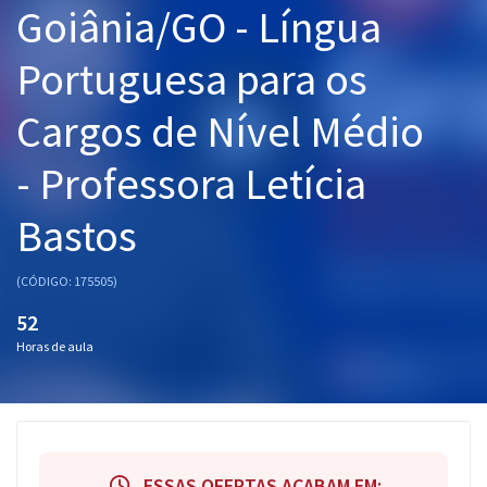
Goiânia/GO - Língua
Pós
Portuguesa para os
Graduação
Cargos de Nível Médio
OAB
- Professora Letícia
Mentorias
Bastos
Questões grátis
Conteúdo gratuito
(CÓDIGO: 175505)
Blog
52
Horas de aula
Aprovados
Atendimento
ESSAS OFERTAS ACABAM EM: