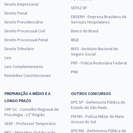
Direito Empresarial
SEFAZ DF
Direito Penal
EBSERH - Empresa Brasileira de
Direito Previdenciário
Serviços Hospitalares
Direito Processual Civil
Banco do Brasil
Direito Processual Penal
IBGE
Direito Tributário
INSS - Instituto Nacional do
Seguro Social
Leis
PRF - Polícia Rodoviária Federal
Leis Complementares
PND
Remédios Constitucionais
PREPARAÇÃO A MÉDIO E A
OUTROS CONCURSOS
LONGO PRAZO
DPE SP - Defensoria Pública do
Estado de São Paulo
CRP SC - Conselho Regional de
Psicologia - 12ª Região
PM MS - Polícia Militar de Mato
Grosso do Sul
SEDF - Professor Temporário
DPE MG - Defensoria Pública de
MEC - Ministério da Educação