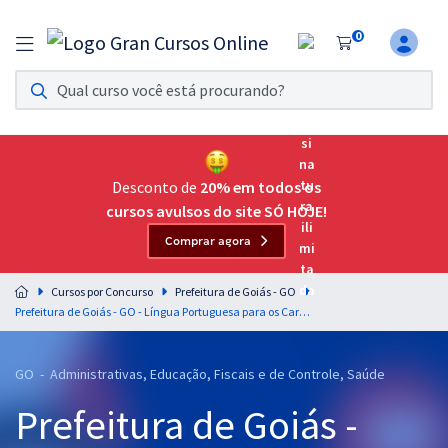
0
Assinatura Ilimitada 11
Acesso a todos os cursos. Teste grátis por 7 dias!
Assinatura OAB Até Passar
Acesso ilimitado a toda preparação para o Exame da
Desconto de
20% em todos os
Ordem, até você passar!
cursos avulsos do site SÓ HOJE!
Comprar agora
Residências Multiprofissionais
Preparação completa e intensiva para as principais
Cursos por Concurso
Prefeitura de Goiás - GO
residências em saúde do Brasil
Prefeitura de Goiás - GO - Língua Portuguesa para os Cargos de Nível Médio com os Professores Letícia Bastos e Wagner Sousa (Pré-edital)
Concursos
GO - Administrativas, Educação, Fiscais e de Controle, Saúde
Assinatura Ilimitada
Prefeitura de Goiás -
Cursos 20% OFF