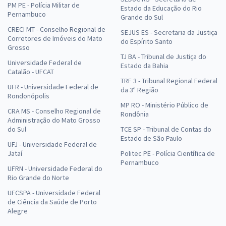
PM PE - Polícia Militar de
Estado da Educação do Rio
Pernambuco
Grande do Sul
CRECI MT - Conselho Regional de
SEJUS ES - Secretaria da Justiça
Corretores de Imóveis do Mato
do Espírito Santo
Grosso
TJ BA - Tribunal de Justiça do
Universidade Federal de
Estado da Bahia
Catalão - UFCAT
TRF 3 - Tribunal Regional Federal
UFR - Universidade Federal de
da 3ª Região
Rondonópolis
MP RO - Ministério Público de
CRA MS - Conselho Regional de
Rondônia
Administração do Mato Grosso
do Sul
TCE SP - Tribunal de Contas do
Estado de São Paulo
UFJ - Universidade Federal de
Jataí
Politec PE - Polícia Científica de
Pernambuco
UFRN - Universidade Federal do
Rio Grande do Norte
UFCSPA - Universidade Federal
de Ciência da Saúde de Porto
Alegre