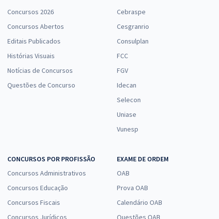
Concursos 2026
Cebraspe
Concursos Abertos
Cesgranrio
Editais Publicados
Consulplan
Histórias Visuais
FCC
Notícias de Concursos
FGV
Questões de Concurso
Idecan
Selecon
Uniase
Vunesp
CONCURSOS POR PROFISSÃO
EXAME DE ORDEM
Concursos Administrativos
OAB
Concursos Educação
Prova OAB
Concursos Fiscais
Calendário OAB
Concursos Jurídicos
Questões OAB