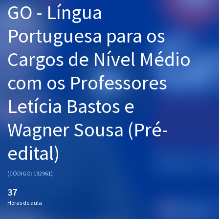
GO - Língua
Pós
Portuguesa para os
Graduação
Cargos de Nível Médio
OAB
com os Professores
Mentorias
Letícia Bastos e
Questões grátis
Conteúdo gratuito
Wagner Sousa (Pré-
Blog
edital)
Aprovados
(CÓDIGO: 192961)
Atendimento
37
Horas de aula