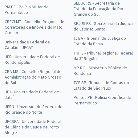
SEDUC RS - Secretaria de
PM PE - Polícia Militar de
Estado da Educação do Rio
Pernambuco
Grande do Sul
CRECI MT - Conselho Regional de
SEJUS ES - Secretaria da Justiça
Corretores de Imóveis do Mato
do Espírito Santo
Grosso
TJ BA - Tribunal de Justiça do
Universidade Federal de
Estado da Bahia
Catalão - UFCAT
TRF 3 - Tribunal Regional Federal
UFR - Universidade Federal de
da 3ª Região
Rondonópolis
MP RO - Ministério Público de
CRA MS - Conselho Regional de
Rondônia
Administração do Mato Grosso
do Sul
TCE SP - Tribunal de Contas do
Estado de São Paulo
UFJ - Universidade Federal de
Jataí
Politec PE - Polícia Científica de
Pernambuco
UFRN - Universidade Federal do
Rio Grande do Norte
UFCSPA - Universidade Federal
de Ciência da Saúde de Porto
Alegre