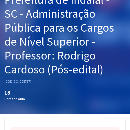
Pós
SC - Administração
Graduação
Pública para os Cargos
OAB
de Nível Superior -
Mentorias
Professor: Rodrigo
Questões grátis
Cardoso (Pós-edital)
Conteúdo gratuito
(CÓDIGO: 205777)
Blog
18
Aprovados
Horas de aula
Atendimento