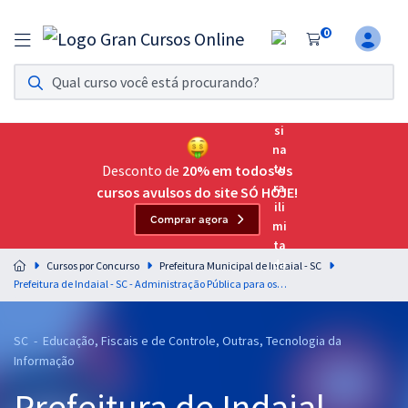
0
Assinatura Ilimitada 11
Acesso a todos os cursos. Teste grátis por 7 dias!
Assinatura OAB Até Passar
Acesso ilimitado a toda preparação para o Exame da
Desconto de
20% em todos os
Ordem, até você passar!
cursos avulsos do site SÓ HOJE!
Comprar agora
Residências Multiprofissionais
Preparação completa e intensiva para as principais
Cursos por Concurso
Prefeitura Municipal de Indaial - SC
residências em saúde do Brasil
Prefeitura de Indaial - SC - Administração Pública para os Cargos de Nível Superior - Professor: Rodrigo Cardoso (Pós-edital)
Concursos
SC - Educação, Fiscais e de Controle, Outras, Tecnologia da
Assinatura Ilimitada
Informação
Cursos 20% OFF
Prefeitura de Indaial -