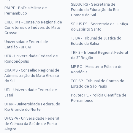
SEDUC RS - Secretaria de
PM PE - Polícia Militar de
Estado da Educação do Rio
Pernambuco
Grande do Sul
CRECI MT - Conselho Regional de
SEJUS ES - Secretaria da Justiça
Corretores de Imóveis do Mato
do Espírito Santo
Grosso
TJ BA - Tribunal de Justiça do
Universidade Federal de
Estado da Bahia
Catalão - UFCAT
TRF 3 - Tribunal Regional Federal
UFR - Universidade Federal de
da 3ª Região
Rondonópolis
MP RO - Ministério Público de
CRA MS - Conselho Regional de
Rondônia
Administração do Mato Grosso
do Sul
TCE SP - Tribunal de Contas do
Estado de São Paulo
UFJ - Universidade Federal de
Jataí
Politec PE - Polícia Científica de
Pernambuco
UFRN - Universidade Federal do
Rio Grande do Norte
UFCSPA - Universidade Federal
de Ciência da Saúde de Porto
Alegre