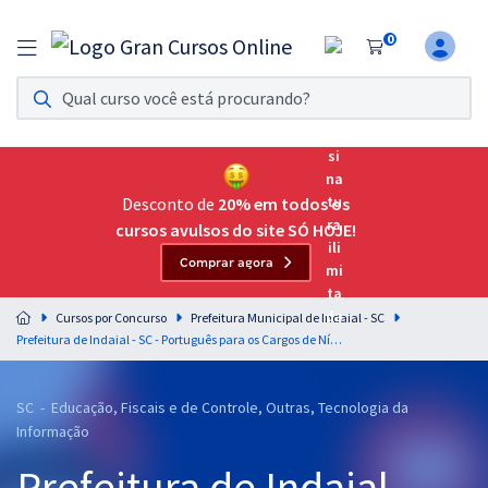
0
Assinatura Ilimitada 11
Acesso a todos os cursos. Teste grátis por 7 dias!
Assinatura OAB Até Passar
Acesso ilimitado a toda preparação para o Exame da
Desconto de
20% em todos os
Ordem, até você passar!
cursos avulsos do site SÓ HOJE!
Comprar agora
Residências Multiprofissionais
Preparação completa e intensiva para as principais
Cursos por Concurso
Prefeitura Municipal de Indaial - SC
residências em saúde do Brasil
Prefeitura de Indaial - SC - Português para os Cargos de Nível Superior - Professores: Letícia Bastos e Lucas Lemos (Pós-edital)
Concursos
SC - Educação, Fiscais e de Controle, Outras, Tecnologia da
Assinatura Ilimitada
Informação
Cursos 20% OFF
Prefeitura de Indaial -