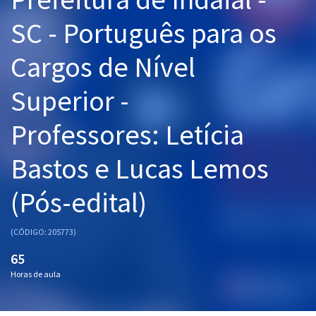
Pós
SC - Português para os
Graduação
Cargos de Nível
OAB
Superior -
Mentorias
Professores: Letícia
Questões grátis
Bastos e Lucas Lemos
Conteúdo gratuito
(Pós-edital)
Blog
Aprovados
(CÓDIGO: 205773)
65
Atendimento
Horas de aula