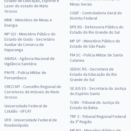
Estado de Educação, Esporte e
Minas Gerais
Lazer do estado de Mato
Grosso
CGDF - Controladoria Geral do
Distrito Federal
MME - Ministério de Minas e
Energia
DPE RS - Defensoria Pública do
Estado do Rio Grande do Sul
MP GO - Ministério Público do
Estado de Goiás - Secretário
MP SP - Ministério Público do
Auxiliar da Comarca de
Estado de São Paulo
Itapuranga
PM SC - Polícia Militar de Santa
ANVISA - Agência Nacional de
Catarina
Vigilância Sanitária
SEDUC RS - Secretaria de
PM PE - Polícia Militar de
Estado da Educação do Rio
Pernambuco
Grande do Sul
CRECI MT - Conselho Regional de
SEJUS ES - Secretaria da Justiça
Corretores de Imóveis do Mato
do Espírito Santo
Grosso
TJ BA - Tribunal de Justiça do
Universidade Federal de
Estado da Bahia
Catalão - UFCAT
TRF 3 - Tribunal Regional Federal
UFR - Universidade Federal de
da 3ª Região
Rondonópolis
MP RO - Ministério Público de