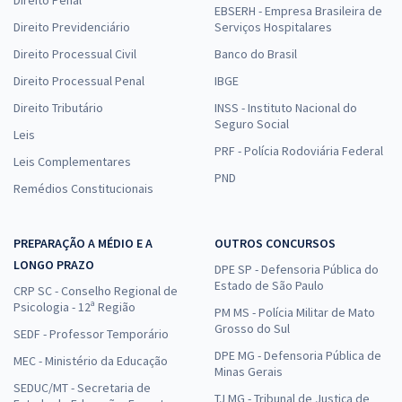
Direito Penal
EBSERH - Empresa Brasileira de
Direito Previdenciário
Serviços Hospitalares
Direito Processual Civil
Banco do Brasil
Direito Processual Penal
IBGE
Direito Tributário
INSS - Instituto Nacional do
Seguro Social
Leis
PRF - Polícia Rodoviária Federal
Leis Complementares
PND
Remédios Constitucionais
PREPARAÇÃO A MÉDIO E A
OUTROS CONCURSOS
LONGO PRAZO
DPE SP - Defensoria Pública do
Estado de São Paulo
CRP SC - Conselho Regional de
Psicologia - 12ª Região
PM MS - Polícia Militar de Mato
Grosso do Sul
SEDF - Professor Temporário
DPE MG - Defensoria Pública de
MEC - Ministério da Educação
Minas Gerais
SEDUC/MT - Secretaria de
TJ MG - Tribunal de Justiça de