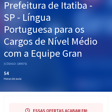
Prefeitura de Itatiba -
Pós
SP - Língua
Graduação
Portuguesa para os
OAB
Cargos de Nível Médio
Mentorias
com a Equipe Gran
Questões grátis
Conteúdo gratuito
(CÓDIGO: 189575)
Blog
54
Horas de aula
Aprovados
Atendimento
ESSAS OFERTAS ACABAM EM: