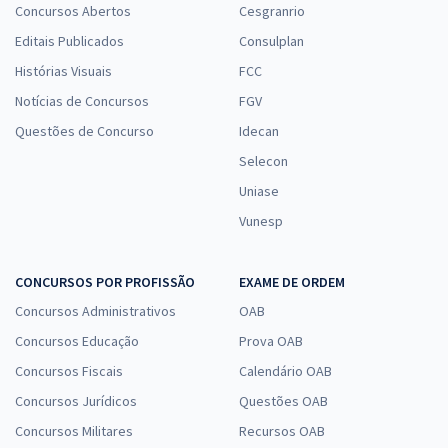
Concursos Abertos
Cesgranrio
Editais Publicados
Consulplan
Histórias Visuais
FCC
Notícias de Concursos
FGV
Questões de Concurso
Idecan
Selecon
Uniase
Vunesp
CONCURSOS POR PROFISSÃO
EXAME DE ORDEM
Concursos Administrativos
OAB
Concursos Educação
Prova OAB
Concursos Fiscais
Calendário OAB
Concursos Jurídicos
Questões OAB
Concursos Militares
Recursos OAB