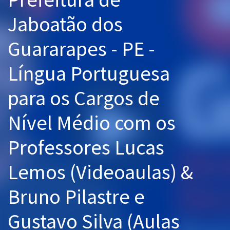
Pós
Jaboatão dos
Graduação
Guararapes - PE -
OAB
Língua Portuguesa
Mentorias
para os Cargos de
Questões grátis
Nível Médio com os
Conteúdo gratuito
Professores Lucas
Blog
Lemos (Videoaulas) &
Aprovados
Bruno Pilastre e
Atendimento
Gustavo Silva (Aulas