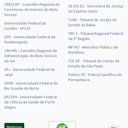
CRECI MT - Conselho Regional de
SEJUS ES - Secretaria da Justiça
Corretores de Imóveis do Mato
do Espírito Santo
Grosso
TJ BA - Tribunal de Justiça do
Universidade Federal de
Estado da Bahia
Catalão - UFCAT
TRF 3 - Tribunal Regional Federal
UFR - Universidade Federal de
da 3ª Região
Rondonópolis
MP RO - Ministério Público de
CRA MS - Conselho Regional de
Rondônia
Administração do Mato Grosso
do Sul
TCE SP - Tribunal de Contas do
Estado de São Paulo
UFJ - Universidade Federal de
Jataí
Politec PE - Polícia Científica de
Pernambuco
UFRN - Universidade Federal do
Rio Grande do Norte
UFCSPA - Universidade Federal
de Ciência da Saúde de Porto
Alegre