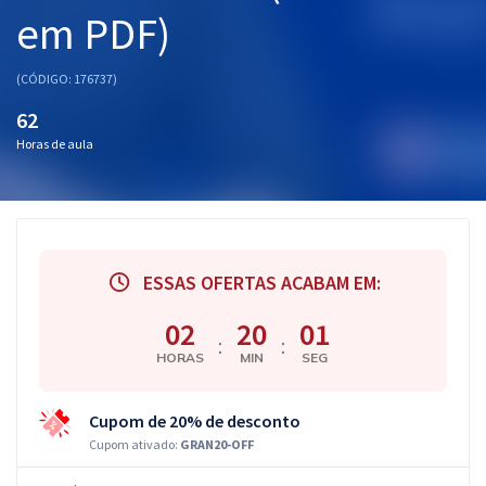
em PDF)
(CÓDIGO: 176737)
62
Horas de aula
ESSAS OFERTAS ACABAM EM:
02
20
01
:
:
HORAS
MIN
SEG
Cupom de 20% de desconto
Cupom ativado:
GRAN20-OFF