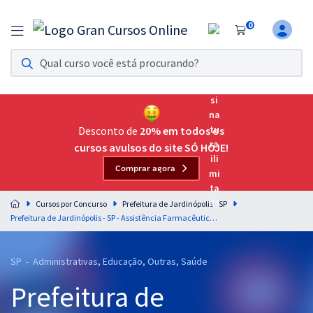
0
Assinatura Ilimitada 11
Acesso a todos os cursos. Teste grátis por 7 dias!
Assinatura OAB Até Passar
Acesso ilimitado a toda preparação para o Exame da
Desconto de
20% em todos os
Ordem, até você passar!
cursos avulsos do site SÓ HOJE!
Comprar agora
Residências Multiprofissionais
Preparação completa e intensiva para as principais
Cursos por Concurso
Prefeitura de Jardinópolis - SP
residências em saúde do Brasil
Prefeitura de Jardinópolis - SP - Assistência Farmacêutica para o Cargo de Farmacêutico
Concursos
SP - Administrativas, Educação, Outras, Saúde
Assinatura Ilimitada
Prefeitura de
Cursos 20% OFF