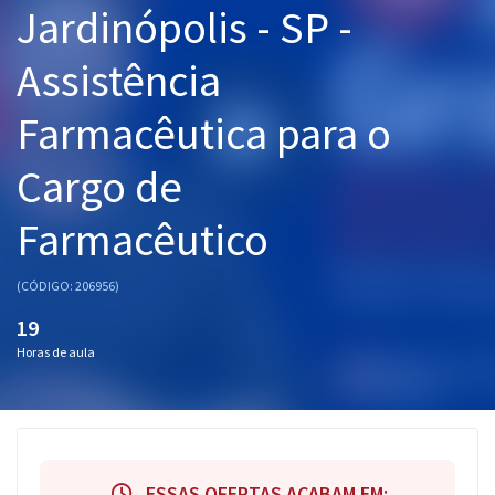
Jardinópolis - SP -
Pós
Assistência
Graduação
Farmacêutica para o
OAB
Cargo de
Mentorias
Farmacêutico
Questões grátis
Conteúdo gratuito
(CÓDIGO: 206956)
Blog
19
Horas de aula
Aprovados
Atendimento
ESSAS OFERTAS ACABAM EM: