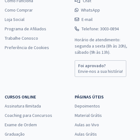
Como Funciona
Chat
Como Comprar
WhatsApp
Loja Social
E-mail
Programa de Afiliados
Telefone: 3003-0894
Trabalhe Conosco
Horário de atendimento:
segunda a sexta (8h às 20h),
Preferência de Cookies
sábado (9h às 13h).
Foi aprovado?
Envie-nos a sua história!
CURSOS ONLINE
PÁGINAS ÚTEIS
Assinatura Ilimitada
Depoimentos
Coaching para Concursos
Material Grátis
Exame de Ordem
Aulas ao Vivo
Graduação
Aulas Grátis