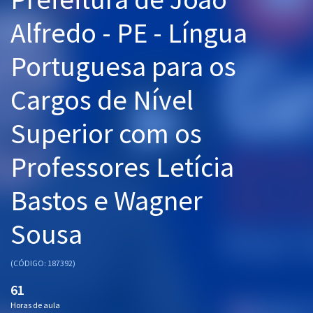
Pós
Alfredo - PE - Língua
Graduação
Portuguesa para os
OAB
Cargos de Nível
Mentorias
Superior com os
Questões grátis
Professores Letícia
Conteúdo gratuito
Bastos e Wagner
Blog
Sousa
Aprovados
(CÓDIGO: 187392)
Atendimento
61
Horas de aula