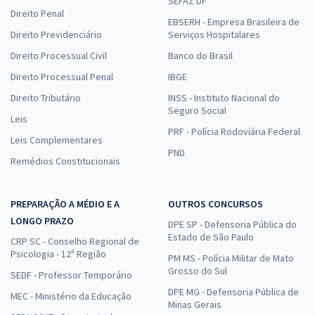
SEFAZ DF
Direito Penal
EBSERH - Empresa Brasileira de
Direito Previdenciário
Serviços Hospitalares
Direito Processual Civil
Banco do Brasil
Direito Processual Penal
IBGE
Direito Tributário
INSS - Instituto Nacional do
Seguro Social
Leis
PRF - Polícia Rodoviária Federal
Leis Complementares
PND
Remédios Constitucionais
PREPARAÇÃO A MÉDIO E A
OUTROS CONCURSOS
LONGO PRAZO
DPE SP - Defensoria Pública do
Estado de São Paulo
CRP SC - Conselho Regional de
Psicologia - 12ª Região
PM MS - Polícia Militar de Mato
Grosso do Sul
SEDF - Professor Temporário
DPE MG - Defensoria Pública de
MEC - Ministério da Educação
Minas Gerais