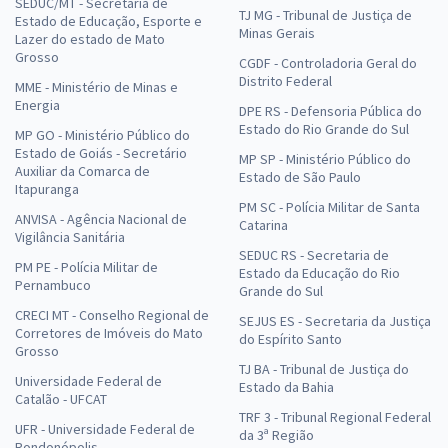
SEDUC/MT - Secretaria de
TJ MG - Tribunal de Justiça de
Estado de Educação, Esporte e
Minas Gerais
Lazer do estado de Mato
Grosso
CGDF - Controladoria Geral do
Distrito Federal
MME - Ministério de Minas e
Energia
DPE RS - Defensoria Pública do
Estado do Rio Grande do Sul
MP GO - Ministério Público do
Estado de Goiás - Secretário
MP SP - Ministério Público do
Auxiliar da Comarca de
Estado de São Paulo
Itapuranga
PM SC - Polícia Militar de Santa
ANVISA - Agência Nacional de
Catarina
Vigilância Sanitária
SEDUC RS - Secretaria de
PM PE - Polícia Militar de
Estado da Educação do Rio
Pernambuco
Grande do Sul
CRECI MT - Conselho Regional de
SEJUS ES - Secretaria da Justiça
Corretores de Imóveis do Mato
do Espírito Santo
Grosso
TJ BA - Tribunal de Justiça do
Universidade Federal de
Estado da Bahia
Catalão - UFCAT
TRF 3 - Tribunal Regional Federal
UFR - Universidade Federal de
da 3ª Região
Rondonópolis