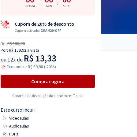
:
:
HORA
MIN
SEG
Cupom de 20% de desconto
Cupom ativado:
GRAN20-OFF
De:
R$ 199,90
Por:
R$ 159,92
à vista
R$ 13,33
ou
12x de
Economize R$ 39,98 (-20%)
Comprar agora
Garantia de devolução do dinheiro em 7 dias.
Este curso inclui:
Videoaulas
Audioaulas
PDFs