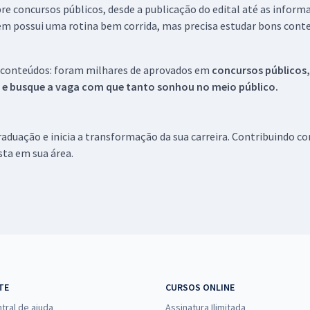
re concursos públicos, desde a publicação do edital até as inform
em possui uma rotina bem corrida, mas precisa estudar bons conte
 conteúdos: foram milhares de aprovados em
concursos públicos,
s e busque a vaga com que tanto sonhou no meio público.
aduação e inicia a transformação da sua carreira. Contribuindo c
ista em sua área.
TE
CURSOS ONLINE
tral de ajuda
Assinatura Ilimitada