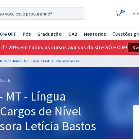
0
At
20% OFF
Pós
Graduação
OAB
Mentorias
Questões gr
 de
20% em todos os cursos avulsos do site SÓ HOJE!
Co
Prefeitura de Juína - MT - Língua Portuguesa para os Cargos de Nível Médio com a Professora Letícia Bastos
, Saúde
- MT - Língua
 Cargos de Nível
ora Letícia Bastos