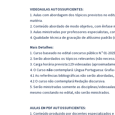
VIDEOAULAS AUTOSSUFICIENTES:
1. Aulas com abordagem dos tópicos previstos no edita
matéria.
2. Conteúdo abordado de modo objetivo, com ênfase n
3. Aulas ministradas por professores especialistas, co
4. Qualidade técnica de gravação de altíssimo padrão 
Mais Detalhes:
1. Curso baseado no edital concurso público N.º 01-2025
2. Serão abordados os tópicos relevantes (não necessa
3. Carga horária prevista:129 videoaulas (aproximadame
4. O Curso
não
contemplará: Língua Portuguesa:
Grafia
4.1 As referências bibliográficas não serão abordadas,
4.2 O curso não contemplará Redação discursiva.
5. Serão ministradas somente as disciplinas/videoaula
mesmo constando no edital, não serão ministrados.
AULAS EM PDF AUTOSSUFICIENTES:
1. Conteúdo produzido por docentes especializados e