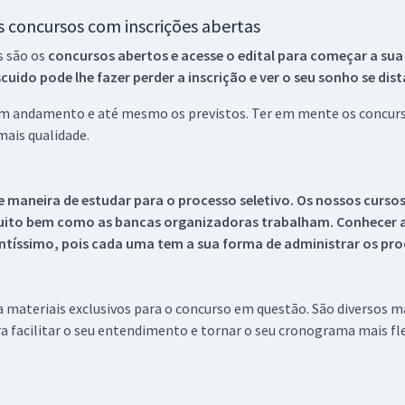
os concursos com inscrições abertas
s são os
concursos abertos e acesse o edital para começar a sua
ido pode lhe fazer perder a inscrição e ver o seu sonho se dis
 em andamento e até mesmo os previstos. Ter em mente os concurso
ais qualidade.
 maneira de estudar para o processo seletivo. Os nossos curso
uito bem como as bancas organizadoras trabalham. Conhecer a
tíssimo, pois cada uma tem a sua forma de administrar os proc
 a materiais exclusivos para o concurso em questão. São diversos 
a facilitar o seu entendimento e tornar o seu cronograma mais fle