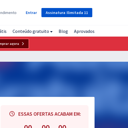
Assinatura
Ilimitada
11
endimento
Entrar
átis
Conteúdo gratuito
Blog
Aprovados
mprar agora
ESSAS OFERTAS ACABAM EM:
00
00
00