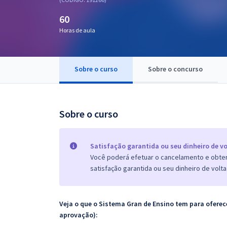
Pós
60
Graduação
Horas de aula
OAB
Sobre o curso
Sobre o concurso
Mentorias
Questões grátis
Sobre o curso
Conteúdo gratuito
Blog
Satisfação garantida ou seu dinheiro de vo
Você poderá efetuar o cancelamento e obter 
Aprovados
satisfação garantida ou seu dinheiro de volta
Atendimento
Veja o que o Sistema Gran de Ensino tem para ofer
aprovação):