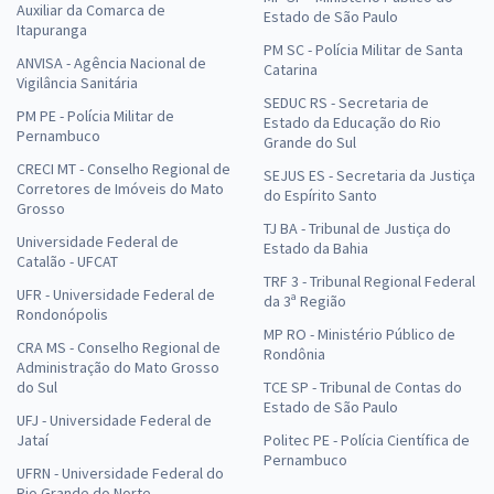
Auxiliar da Comarca de
Estado de São Paulo
Itapuranga
PM SC - Polícia Militar de Santa
ANVISA - Agência Nacional de
Catarina
Vigilância Sanitária
SEDUC RS - Secretaria de
PM PE - Polícia Militar de
Estado da Educação do Rio
Pernambuco
Grande do Sul
CRECI MT - Conselho Regional de
SEJUS ES - Secretaria da Justiça
Corretores de Imóveis do Mato
do Espírito Santo
Grosso
TJ BA - Tribunal de Justiça do
Universidade Federal de
Estado da Bahia
Catalão - UFCAT
TRF 3 - Tribunal Regional Federal
UFR - Universidade Federal de
da 3ª Região
Rondonópolis
MP RO - Ministério Público de
CRA MS - Conselho Regional de
Rondônia
Administração do Mato Grosso
do Sul
TCE SP - Tribunal de Contas do
Estado de São Paulo
UFJ - Universidade Federal de
Jataí
Politec PE - Polícia Científica de
Pernambuco
UFRN - Universidade Federal do
Rio Grande do Norte