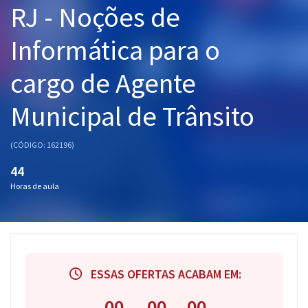
RJ - Noções de
Pós
Informática para o
Graduação
cargo de Agente
OAB
Municipal de Trânsito
Mentorias
Questões grátis
(CÓDIGO: 162196)
44
Conteúdo gratuito
Horas de aula
Blog
Aprovados
Atendimento
ESSAS OFERTAS ACABAM EM:
00
00
00