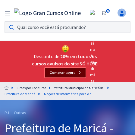
0
Assinatura Ilimitada 11
Acesso a todos os cursos. Teste grátis por 7 dias!
Assinatura OAB Até Passar
Acesso ilimitado a toda preparação para o Exame da
Desconto de
20% em todos os
Ordem, até você passar!
cursos avulsos do site SÓ HOJE!
Comprar agora
Residências Multiprofissionais
Preparação completa e intensiva para as principais
Cursos por Concurso
Prefeitura Municipal de Maricá/RJ
residências em saúde do Brasil
Prefeitura de Maricá - RJ - Noções de Informática para o cargo de Agente Municipal de Trânsito
Concursos
RJ - Outras
Assinatura Ilimitada
Prefeitura de Maricá -
Cursos 20% OFF