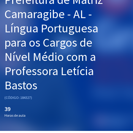
Pós
Camaragibe - AL -
Graduação
Língua Portuguesa
OAB
para os Cargos de
Mentorias
Nível Médio com a
Questões grátis
Professora Letícia
Conteúdo gratuito
Bastos
Blog
Aprovados
(CÓDIGO: 184327)
39
Atendimento
Horas de aula