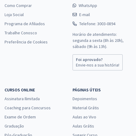
Como Comprar
WhatsApp
Loja Social
E-mail
Programa de Afiliados
Telefone: 3003-0894
Trabalhe Conosco
Horário de atendimento:
segunda a sexta (8h às 20h),
Preferência de Cookies
sábado (9h às 13h).
Foi aprovado?
Envie-nos a sua história!
CURSOS ONLINE
PÁGINAS ÚTEIS
Assinatura Ilimitada
Depoimentos
Coaching para Concursos
Material Grátis
Exame de Ordem
Aulas ao Vivo
Graduação
Aulas Grátis
Pós-Graduação
Sugerir Curso