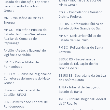
TJ MG - Tribunal de Justiça de
Estado de Educação, Esporte e
Minas Gerais
Lazer do estado de Mato
Grosso
CGDF - Controladoria Geral do
Distrito Federal
MME - Ministério de Minas e
Energia
DPE RS - Defensoria Pública do
Estado do Rio Grande do Sul
MP GO - Ministério Público do
Estado de Goiás - Secretário
MP SP - Ministério Público do
Auxiliar da Comarca de
Estado de São Paulo
Itapuranga
PM SC - Polícia Militar de Santa
ANVISA - Agência Nacional de
Catarina
Vigilância Sanitária
SEDUC RS - Secretaria de
PM PE - Polícia Militar de
Estado da Educação do Rio
Pernambuco
Grande do Sul
CRECI MT - Conselho Regional de
SEJUS ES - Secretaria da Justiça
Corretores de Imóveis do Mato
do Espírito Santo
Grosso
TJ BA - Tribunal de Justiça do
Universidade Federal de
Estado da Bahia
Catalão - UFCAT
TRF 3 - Tribunal Regional Federal
UFR - Universidade Federal de
da 3ª Região
Rondonópolis