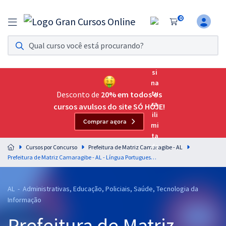
0
Assinatura Ilimitada 11
Acesso a todos os cursos. Teste grátis por 7 dias!
Assinatura OAB Até Passar
Acesso ilimitado a toda preparação para o Exame da
Desconto de
20% em todos os
Ordem, até você passar!
cursos avulsos do site SÓ HOJE!
Comprar agora
Residências Multiprofissionais
Preparação completa e intensiva para as principais
Cursos por Concurso
Prefeitura de Matriz Camaragibe - AL
residências em saúde do Brasil
Prefeitura de Matriz Camaragibe - AL - Língua Portuguesa para os Cargos de Nível Médio com a Professora Letícia Bastos
Concursos
AL - Administrativas, Educação, Policiais, Saúde, Tecnologia da
Assinatura Ilimitada
Informação
Cursos 20% OFF
Prefeitura de Matriz