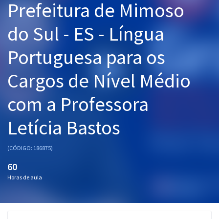
Prefeitura de Mimoso
Pós
do Sul - ES - Língua
Graduação
Portuguesa para os
OAB
Cargos de Nível Médio
Mentorias
com a Professora
Questões grátis
Letícia Bastos
Conteúdo gratuito
Blog
(CÓDIGO: 186875)
Aprovados
60
Horas de aula
Atendimento