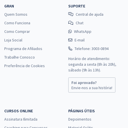
GRAN
SUPORTE
Quem Somos
Central de ajuda
Como Funciona
Chat
Como Comprar
WhatsApp
Loja Social
E-mail
Programa de Afiliados
Telefone: 3003-0894
Trabalhe Conosco
Horário de atendimento:
segunda a sexta (8h às 20h),
Preferência de Cookies
sábado (9h às 13h).
Foi aprovado?
Envie-nos a sua história!
CURSOS ONLINE
PÁGINAS ÚTEIS
Assinatura Ilimitada
Depoimentos
Coaching para Concursos
Material Grátis