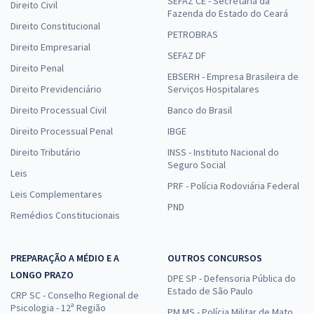
SEFAZ CE - Secretaria da
Direito Civil
Fazenda do Estado do Ceará
Direito Constitucional
PETROBRAS
Direito Empresarial
SEFAZ DF
Direito Penal
EBSERH - Empresa Brasileira de
Direito Previdenciário
Serviços Hospitalares
Direito Processual Civil
Banco do Brasil
Direito Processual Penal
IBGE
Direito Tributário
INSS - Instituto Nacional do
Seguro Social
Leis
PRF - Polícia Rodoviária Federal
Leis Complementares
PND
Remédios Constitucionais
PREPARAÇÃO A MÉDIO E A
OUTROS CONCURSOS
LONGO PRAZO
DPE SP - Defensoria Pública do
Estado de São Paulo
CRP SC - Conselho Regional de
Psicologia - 12ª Região
PM MS - Polícia Militar de Mato