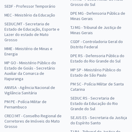
Grosso do Sul
SEDF - Professor Temporário
DPE MG - Defensoria Pública de
MEC - Ministério da Educação
Minas Gerais
SEDUC/MT - Secretaria de
TJ MG - Tribunal de Justiça de
Estado de Educação, Esporte e
Minas Gerais
Lazer do estado de Mato
Grosso
CGDF - Controladoria Geral do
Distrito Federal
MME - Ministério de Minas e
Energia
DPE RS - Defensoria Pública do
Estado do Rio Grande do Sul
MP GO - Ministério Público do
Estado de Goiás - Secretário
MP SP - Ministério Público do
Auxiliar da Comarca de
Estado de São Paulo
Itapuranga
PM SC - Polícia Militar de Santa
ANVISA - Agência Nacional de
Catarina
Vigilância Sanitária
SEDUC RS - Secretaria de
PM PE - Polícia Militar de
Estado da Educação do Rio
Pernambuco
Grande do Sul
CRECI MT - Conselho Regional de
SEJUS ES - Secretaria da Justiça
Corretores de Imóveis do Mato
do Espírito Santo
Grosso
TJ BA - Tribunal de Justiça do