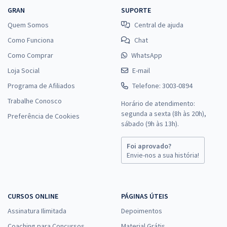
GRAN
SUPORTE
Quem Somos
Central de ajuda
Como Funciona
Chat
Como Comprar
WhatsApp
Loja Social
E-mail
Programa de Afiliados
Telefone: 3003-0894
Trabalhe Conosco
Horário de atendimento:
segunda a sexta (8h às 20h),
Preferência de Cookies
sábado (9h às 13h).
Foi aprovado?
Envie-nos a sua história!
CURSOS ONLINE
PÁGINAS ÚTEIS
Assinatura Ilimitada
Depoimentos
Coaching para Concursos
Material Grátis