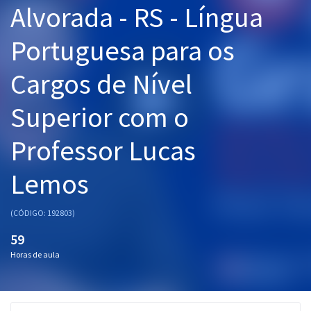
Alvorada - RS - Língua
Pós
Portuguesa para os
Graduação
Cargos de Nível
OAB
Superior com o
Mentorias
Professor Lucas
Questões grátis
Conteúdo gratuito
Lemos
Blog
(CÓDIGO: 192803)
Aprovados
59
Horas de aula
Atendimento