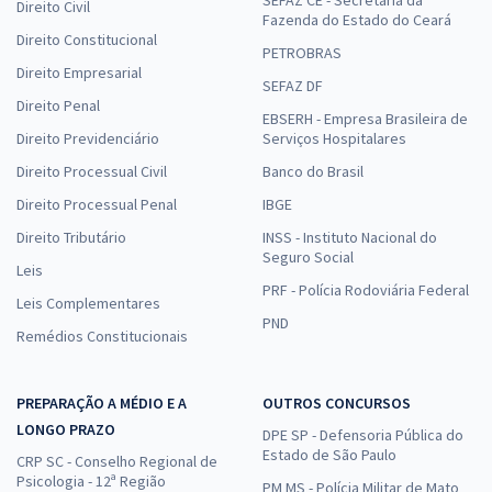
SEFAZ CE - Secretaria da
Direito Civil
Fazenda do Estado do Ceará
Direito Constitucional
PETROBRAS
Direito Empresarial
SEFAZ DF
Direito Penal
EBSERH - Empresa Brasileira de
Direito Previdenciário
Serviços Hospitalares
Direito Processual Civil
Banco do Brasil
Direito Processual Penal
IBGE
Direito Tributário
INSS - Instituto Nacional do
Seguro Social
Leis
PRF - Polícia Rodoviária Federal
Leis Complementares
PND
Remédios Constitucionais
PREPARAÇÃO A MÉDIO E A
OUTROS CONCURSOS
LONGO PRAZO
DPE SP - Defensoria Pública do
Estado de São Paulo
CRP SC - Conselho Regional de
Psicologia - 12ª Região
PM MS - Polícia Militar de Mato