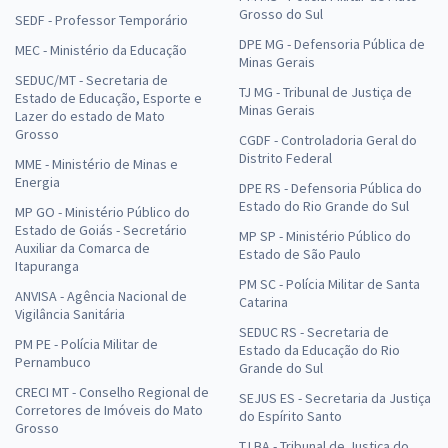
Grosso do Sul
SEDF - Professor Temporário
DPE MG - Defensoria Pública de
MEC - Ministério da Educação
Minas Gerais
SEDUC/MT - Secretaria de
TJ MG - Tribunal de Justiça de
Estado de Educação, Esporte e
Minas Gerais
Lazer do estado de Mato
Grosso
CGDF - Controladoria Geral do
Distrito Federal
MME - Ministério de Minas e
Energia
DPE RS - Defensoria Pública do
Estado do Rio Grande do Sul
MP GO - Ministério Público do
Estado de Goiás - Secretário
MP SP - Ministério Público do
Auxiliar da Comarca de
Estado de São Paulo
Itapuranga
PM SC - Polícia Militar de Santa
ANVISA - Agência Nacional de
Catarina
Vigilância Sanitária
SEDUC RS - Secretaria de
PM PE - Polícia Militar de
Estado da Educação do Rio
Pernambuco
Grande do Sul
CRECI MT - Conselho Regional de
SEJUS ES - Secretaria da Justiça
Corretores de Imóveis do Mato
do Espírito Santo
Grosso
TJ BA - Tribunal de Justiça do