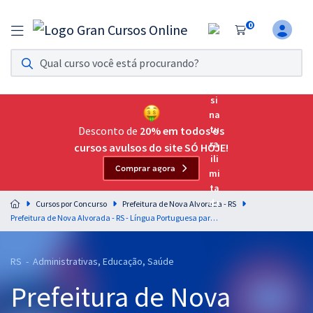
0
Assinatura Ilimitada 11
Acesso a todos os cursos. Teste grátis por 7 dias!
Assinatura OAB Até Passar
Acesso ilimitado a toda preparação para o Exame da
Desconto de
20% em todos os
Ordem, até você passar!
cursos avulsos do site SÓ HOJE!
Comprar agora
Residências Multiprofissionais
Preparação completa e intensiva para as principais
Cursos por Concurso
Prefeitura de Nova Alvorada - RS
residências em saúde do Brasil
Prefeitura de Nova Alvorada - RS - Língua Portuguesa para os Cargos de Nível Superior com o Professor Lucas Lemos
Concursos
RS - Administrativas, Educação, Saúde
Assinatura Ilimitada
Prefeitura de Nova
Cursos 20% OFF