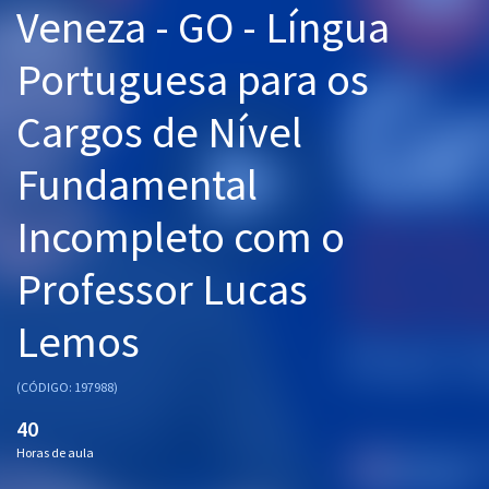
Veneza - GO - Língua
Pós
Portuguesa para os
Graduação
Cargos de Nível
OAB
Fundamental
Mentorias
Incompleto com o
Questões grátis
Conteúdo gratuito
Professor Lucas
Blog
Lemos
Aprovados
(CÓDIGO: 197988)
Atendimento
40
Horas de aula