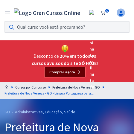
0
Assinatura Ilimitada 11
Acesso a todos os cursos. Teste grátis por 7 dias!
Assinatura OAB Até Passar
Acesso ilimitado a toda preparação para o Exame da
Desconto de
20% em todos os
Ordem, até você passar!
cursos avulsos do site SÓ HOJE!
Comprar agora
Residências Multiprofissionais
Preparação completa e intensiva para as principais
Cursos por Concurso
Prefeitura de Nova Veneza - GO
residências em saúde do Brasil
Prefeitura de Nova Veneza - GO - Língua Portuguesa para os Cargos de Nível Fundamental Incompleto com o Professor Lucas Lemos
Concursos
GO - Administrativas, Educação, Saúde
Assinatura Ilimitada
Prefeitura de Nova
Cursos 20% OFF