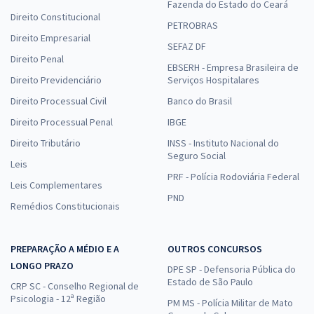
Fazenda do Estado do Ceará
Direito Constitucional
PETROBRAS
Direito Empresarial
SEFAZ DF
Direito Penal
EBSERH - Empresa Brasileira de
Direito Previdenciário
Serviços Hospitalares
Direito Processual Civil
Banco do Brasil
Direito Processual Penal
IBGE
Direito Tributário
INSS - Instituto Nacional do
Seguro Social
Leis
PRF - Polícia Rodoviária Federal
Leis Complementares
PND
Remédios Constitucionais
PREPARAÇÃO A MÉDIO E A
OUTROS CONCURSOS
LONGO PRAZO
DPE SP - Defensoria Pública do
Estado de São Paulo
CRP SC - Conselho Regional de
Psicologia - 12ª Região
PM MS - Polícia Militar de Mato