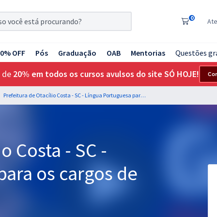
0
At
20% OFF
Pós
Graduação
OAB
Mentorias
Questões gr
 de
20% em todos os cursos avulsos do site SÓ HOJE!
Co
Prefeitura de Otacílio Costa - SC - Língua Portuguesa para os cargos de Nível Superior
io Costa - SC -
para os cargos de