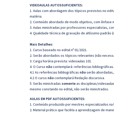
VIDEOAULAS AUTOSSUFICIENTES:
1. Aulas com abordagem dos tópicos previstos no edita
matéria.
2. Conteúdo abordado de modo objetivo, com ênfase n
3. Aulas ministradas por professores especialistas, co
4. Qualidade técnica de gravação de altíssimo padrão 
Mais Detalhes:
1. Curso baseado no edital nº 01/2021.
2. Serão abordados os tópicos relevantes (não necessa
3. Carga horária prevista: videoaulas 101.
4. O Curso
não
contemplará: referências bibliográficas
4.1 As referências bibliográficas
não
serão abordadas, 
4.2 O curso
não
contemplará Redação discursiva.
5. Serão ministradas
somente
as disciplinas/videoaula
mesmo constando no edital, não serão ministrados.
AULAS EM PDF AUTOSSUFICIENTES:
1. Conteúdo produzido por mestres especializados na 
2. Material prático que facilita a aprendizagem de mane