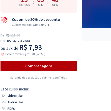
:
:
HORAS
MIN
SEG
Cupom de 20% de desconto
Cupom ativado:
GRAN20-OFF
De:
R$ 118,90
Por:
R$ 95,12
à vista
R$ 7,93
ou
12x de
Economize R$ 23,78 (-20%)
Comprar agora
Garantia de devolução do dinheiro em 7 dias.
Este curso inclui:
Videoaulas
Audioaulas
PDFs