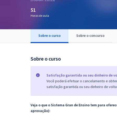
Pós
51
Graduação
Horas de aula
OAB
Sobre o curso
Sobre o concurso
Mentorias
Questões grátis
Sobre o curso
Conteúdo gratuito
Blog
Satisfação garantida ou seu dinheiro de vo
Você poderá efetuar o cancelamento e obter 
Aprovados
satisfação garantida ou seu dinheiro de volta
Atendimento
Veja o que o Sistema Gran de Ensino tem para ofer
aprovação):