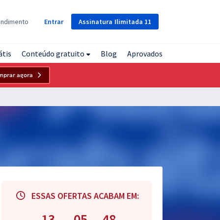
Assinatura
Ilimitada
11
endimento
Entrar
átis
Conteúdo gratuito
Blog
Aprovados
mprar agora
ESSAS OFERTAS ACABAM EM:
13
05
46