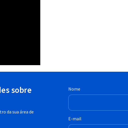
des sobre
Nome
ro da sua área de
E-mail