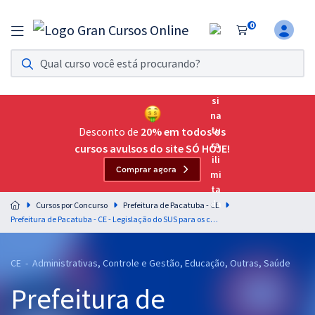
0
Assinatura Ilimitada 11
Acesso a todos os cursos. Teste grátis por 7 dias!
Assinatura OAB Até Passar
Acesso ilimitado a toda preparação para o Exame da
Desconto de
20% em todos os
Ordem, até você passar!
cursos avulsos do site SÓ HOJE!
Comprar agora
Residências Multiprofissionais
Preparação completa e intensiva para as principais
Cursos por Concurso
Prefeitura de Pacatuba - CE
residências em saúde do Brasil
Prefeitura de Pacatuba - CE - Legislação do SUS para os cargos de Nível Superior (Área da Saúde)
Concursos
CE - Administrativas, Controle e Gestão, Educação, Outras, Saúde
Assinatura Ilimitada
Prefeitura de
Cursos 20% OFF