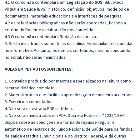
4.1 O curso
não
contemplará em
Legislação do SUS:
Biblioteca
Virtual em Saúde (BVS): histórico, definição, objetivos, modelos de
documentos, materiais educacionais e interfaces de pesquisa.
4.2 As referências bibliográficas
não
serão abordadas, ficando a
critério do Docente a elaboração dos conteúdos.
4.3 O curso
não
contemplará Redação discursiva.
5. Serão ministradas somente as disciplinas/videoaulas relacionadas
no informativo. Portanto, os demais conteúdos, mesmo constando
no edital,
não
serão ministrados.
AULAS EM PDF AUTOSSUFICIENTES:
1. Conteúdo produzido por mestres especializados na leitura como
recurso didático completo.
2. Material prático que facilita a aprendizagem de maneira acelerada.
3. Exercícios comentados.
4. Não será ministrado PDF sintético.
5. Não serão ministrados em PDF:
Decreto Federal n.º 1232/1994 -
Dispõe sobre as condições e a forma de repasse regular e
automático de recursos do Fundo Nacional de Saúde para os fundos
de saúde estaduais, municipais e do Distrito Federal, e dá outras