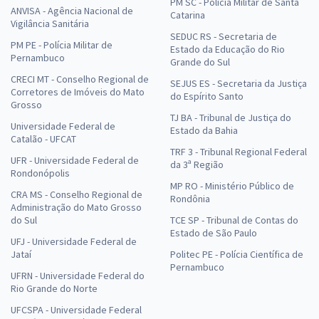
PM SC - Polícia Militar de Santa
ANVISA - Agência Nacional de
Catarina
Vigilância Sanitária
SEDUC RS - Secretaria de
PM PE - Polícia Militar de
Estado da Educação do Rio
Pernambuco
Grande do Sul
CRECI MT - Conselho Regional de
SEJUS ES - Secretaria da Justiça
Corretores de Imóveis do Mato
do Espírito Santo
Grosso
TJ BA - Tribunal de Justiça do
Universidade Federal de
Estado da Bahia
Catalão - UFCAT
TRF 3 - Tribunal Regional Federal
UFR - Universidade Federal de
da 3ª Região
Rondonópolis
MP RO - Ministério Público de
CRA MS - Conselho Regional de
Rondônia
Administração do Mato Grosso
do Sul
TCE SP - Tribunal de Contas do
Estado de São Paulo
UFJ - Universidade Federal de
Jataí
Politec PE - Polícia Científica de
Pernambuco
UFRN - Universidade Federal do
Rio Grande do Norte
UFCSPA - Universidade Federal