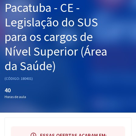
Pacatuba - CE -
Pós
Legislação do SUS
Graduação
para os cargos de
OAB
Nível Superior (Área
Mentorias
da Saúde)
Questões grátis
Conteúdo gratuito
(CÓDIGO: 180401)
Blog
40
Horas de aula
Aprovados
Atendimento
ESSAS OFERTAS ACABAM EM: