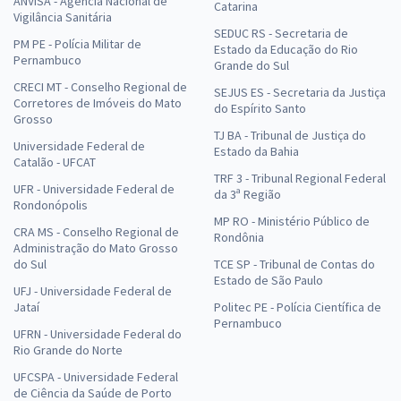
ANVISA - Agência Nacional de
Catarina
Vigilância Sanitária
SEDUC RS - Secretaria de
PM PE - Polícia Militar de
Estado da Educação do Rio
Pernambuco
Grande do Sul
CRECI MT - Conselho Regional de
SEJUS ES - Secretaria da Justiça
Corretores de Imóveis do Mato
do Espírito Santo
Grosso
TJ BA - Tribunal de Justiça do
Universidade Federal de
Estado da Bahia
Catalão - UFCAT
TRF 3 - Tribunal Regional Federal
UFR - Universidade Federal de
da 3ª Região
Rondonópolis
MP RO - Ministério Público de
CRA MS - Conselho Regional de
Rondônia
Administração do Mato Grosso
do Sul
TCE SP - Tribunal de Contas do
Estado de São Paulo
UFJ - Universidade Federal de
Jataí
Politec PE - Polícia Científica de
Pernambuco
UFRN - Universidade Federal do
Rio Grande do Norte
UFCSPA - Universidade Federal
de Ciência da Saúde de Porto