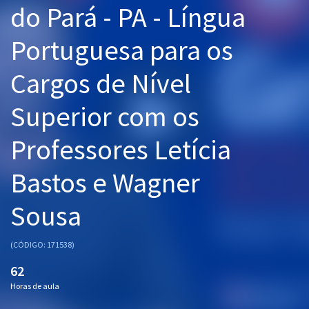
do Pará - PA - Língua
Pós
Portuguesa para os
Graduação
Cargos de Nível
OAB
Superior com os
Mentorias
Professores Letícia
Questões grátis
Conteúdo gratuito
Bastos e Wagner
Blog
Sousa
Aprovados
(CÓDIGO: 171538)
Atendimento
62
Horas de aula