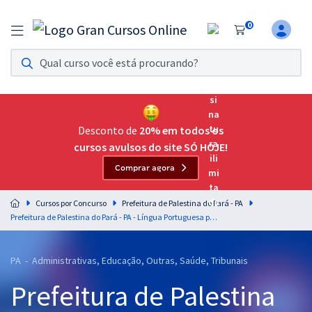
0
Assinatura Ilimitada 11
Acesso a todos os cursos. Teste grátis por 7 dias!
Assinatura OAB Até Passar
Acesso ilimitado a toda preparação para o Exame da
Desconto de
20% em todos os
Ordem, até você passar!
cursos avulsos do site SÓ HOJE!
Comprar agora
Residências Multiprofissionais
Preparação completa e intensiva para as principais
Cursos por Concurso
Prefeitura de Palestina do Pará - PA
residências em saúde do Brasil
Prefeitura de Palestina do Pará - PA - Língua Portuguesa para os Cargos de Nível Superior com os Professores Letícia Bastos e Wagner Sousa
Concursos
PA - Administrativas, Educação, Outras, Saúde, Tribunais
Assinatura Ilimitada
Prefeitura de Palestina
Cursos 20% OFF