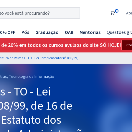
0
At
20% OFF
Pós
Graduação
OAB
Mentorias
Questões gr
 de
20% em todos os cursos avulsos do site SÓ HOJE!
Co
Prefeitura de Palmas - TO - Lei Complementar nº 008/99, de 16 de novembro de 1999 (Estatuto dos Servidores Públicos da Administração Direta e Indireta dos Poderes do Município de Palmas) com o Prof. Rodrigo Cardoso
tras, Tecnologia da Informação
 - TO - Lei
8/99, de 16 de
Estatuto dos