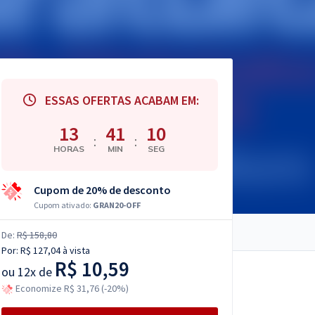
ESSAS OFERTAS ACABAM EM:
13
41
08
:
:
HORAS
MIN
SEG
Cupom de 20% de desconto
Cupom ativado:
GRAN20-OFF
De:
R$ 158,80
Por:
R$ 127,04
à vista
R$ 10,59
ou
12x de
Economize R$ 31,76 (-20%)