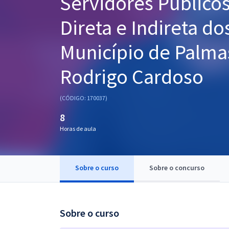
Servidores Público
Pós
Direta e Indireta d
Graduação
Município de Palmas
OAB
Rodrigo Cardoso
Mentorias
(CÓDIGO: 170037)
Questões grátis
8
Conteúdo gratuito
Horas de aula
Blog
Aprovados
Sobre o curso
Sobre o concurso
Atendimento
Sobre o curso