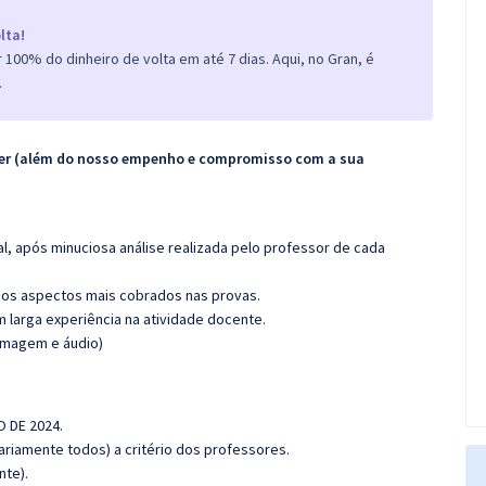
lta!
100% do dinheiro de volta em até 7 dias. Aqui, no Gran, é
.
ecer (além do nosso empenho e compromisso com a sua
l, após minuciosa análise realizada pelo professor de cada
os aspectos mais cobrados nas provas.
m larga experiência na atividade docente.
(imagem e áudio)
O DE 2024.
riamente todos) a critério dos professores.
nte).