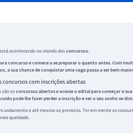
ue está acontecendo no mundo dos
concursos.
ara concurso e comece a se preparar o quanto antes. Com muita
os, a sua chance de conquistar uma vaga passa a ser bem maior
os concursos com inscrições abertas
s são os
concursos abertos e acesse o edital para começar a sua
ido pode lhe fazer perder a inscrição e ver o seu sonho se dis
 em andamento e até mesmo os previstos. Ter em mente os concurso
ais qualidade.