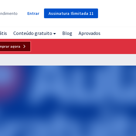
Assinatura
Ilimitada
11
endimento
Entrar
átis
Conteúdo gratuito
Blog
Aprovados
mprar agora