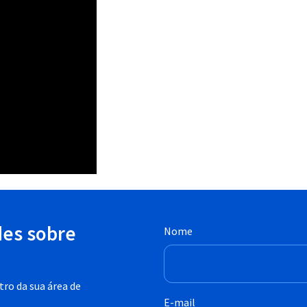
des sobre
Nome
ro da sua área de
E-mail