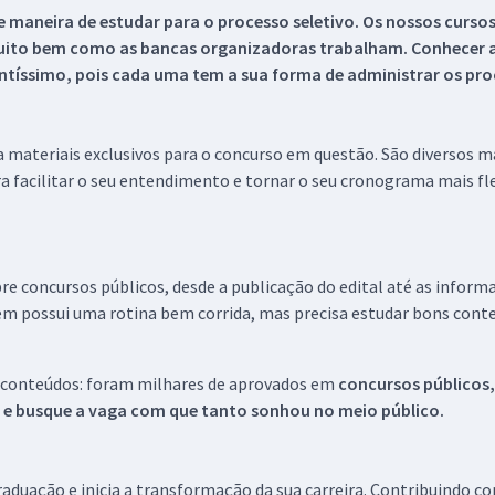
 maneira de estudar para o processo seletivo. Os nossos curso
uito bem como as bancas organizadoras trabalham. Conhecer a
tíssimo, pois cada uma tem a sua forma de administrar os proc
 a materiais exclusivos para o concurso em questão. São diversos 
a facilitar o seu entendimento e tornar o seu cronograma mais fle
re concursos públicos, desde a publicação do edital até as inform
em possui uma rotina bem corrida, mas precisa estudar bons conte
 conteúdos: foram milhares de aprovados em
concursos públicos,
s e busque a vaga com que tanto sonhou no meio público.
aduação e inicia a transformação da sua carreira. Contribuindo c