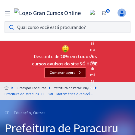
0
Assinatura Ilimitada 11
Acesso a todos os cursos. Teste grátis por 7 dias!
Assinatura OAB Até Passar
Acesso ilimitado a toda preparação para o Exame da
Desconto de
20% em todos os
Ordem, até você passar!
cursos avulsos do site SÓ HOJE!
Comprar agora
Residências Multiprofissionais
Preparação completa e intensiva para as principais
Cursos por Concurso
Prefeitura de Paracuru/CE
residências em saúde do Brasil
Prefeitura de Paracuru - CE - SME - Matemática e Raciocínio Lógico para os Cargos de Nível Médio com o Prof. Josimar Padilha (Videoaulas e PDF)
Concursos
CE - Educação, Outras
Assinatura Ilimitada
Prefeitura de Paracuru
Cursos 20% OFF