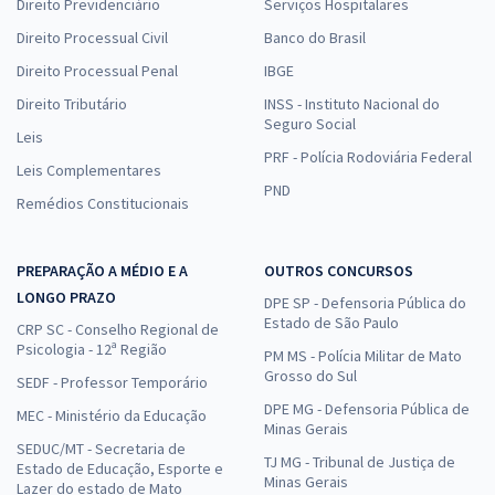
Direito Previdenciário
Serviços Hospitalares
Direito Processual Civil
Banco do Brasil
Direito Processual Penal
IBGE
Direito Tributário
INSS - Instituto Nacional do
Seguro Social
Leis
PRF - Polícia Rodoviária Federal
Leis Complementares
PND
Remédios Constitucionais
PREPARAÇÃO A MÉDIO E A
OUTROS CONCURSOS
LONGO PRAZO
DPE SP - Defensoria Pública do
Estado de São Paulo
CRP SC - Conselho Regional de
Psicologia - 12ª Região
PM MS - Polícia Militar de Mato
Grosso do Sul
SEDF - Professor Temporário
DPE MG - Defensoria Pública de
MEC - Ministério da Educação
Minas Gerais
SEDUC/MT - Secretaria de
TJ MG - Tribunal de Justiça de
Estado de Educação, Esporte e
Minas Gerais
Lazer do estado de Mato