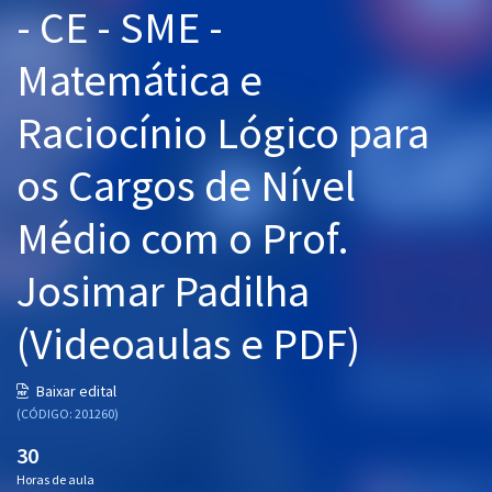
- CE - SME -
Pós
Matemática e
Graduação
Raciocínio Lógico para
OAB
os Cargos de Nível
Mentorias
Médio com o Prof.
Questões grátis
Conteúdo gratuito
Josimar Padilha
Blog
(Videoaulas e PDF)
Aprovados
Baixar edital
(CÓDIGO: 201260)
Atendimento
30
Horas de aula