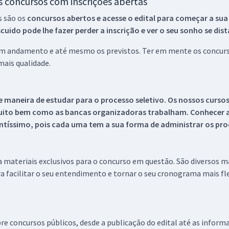
os concursos com inscrições abertas
s são os
concursos abertos e acesse o edital para começar a sua
ido pode lhe fazer perder a inscrição e ver o seu sonho se dis
 em andamento e até mesmo os previstos. Ter em mente os concurso
ais qualidade.
 maneira de estudar para o processo seletivo. Os nossos curso
uito bem como as bancas organizadoras trabalham. Conhecer a
tíssimo, pois cada uma tem a sua forma de administrar os proc
 a materiais exclusivos para o concurso em questão. São diversos 
a facilitar o seu entendimento e tornar o seu cronograma mais fle
re concursos públicos, desde a publicação do edital até as inform