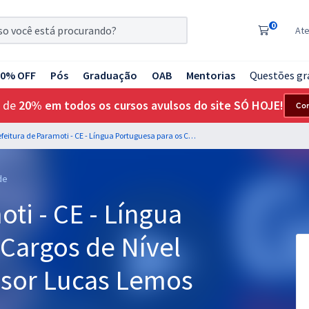
0
At
20% OFF
Pós
Graduação
OAB
Mentorias
Questões gr
 de
20% em todos os cursos avulsos do site SÓ HOJE!
Co
Prefeitura de Paramoti - CE - Língua Portuguesa para os Cargos de Nível Médio com o Professor Lucas Lemos
de
ti - CE - Língua
 Cargos de Nível
ssor Lucas Lemos