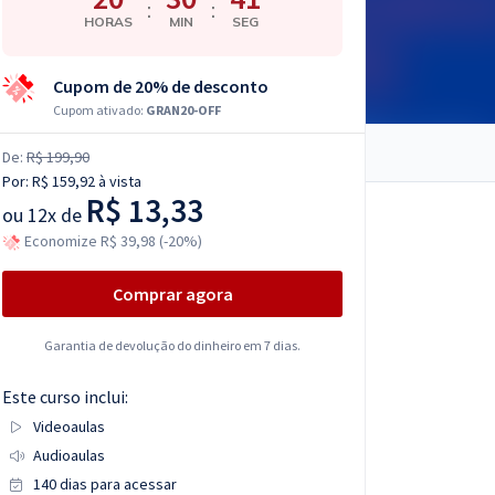
:
:
HORAS
MIN
SEG
Cupom de 20% de desconto
Cupom ativado:
GRAN20-OFF
De:
R$ 199,90
Por:
R$ 159,92
à vista
R$ 13,33
ou
12x de
Economize R$ 39,98 (-20%)
Comprar agora
Garantia de devolução do dinheiro em 7 dias.
Este curso inclui:
Videoaulas
Audioaulas
140 dias para acessar