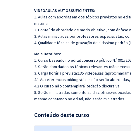
VIDEOAULAS AUTOSSUFICIENTES:
1. Aulas com abordagem dos tópicos previstos no edita
matéria.
2. Conteúdo abordado de modo objetivo, com ênfase n
3. Aulas ministradas por professores especialistas, co
4. Qualidade técnica de gravação de altíssimo padrão 
Mais Detalhes:
1. Curso baseado no edital concurso público N.º 001/202
2. Serão abordados os tópicos relevantes (não necessa
3. Carga horária prevista:135 videoaulas (aproximadame
4.1 As referências bibliográficas não serão abordadas,
4.2 O curso
não
contemplará Redação discursiva.
5. Serão ministradas somente as disciplinas/videoaula
mesmo constando no edital, não serão ministrados.
Conteúdo deste curso