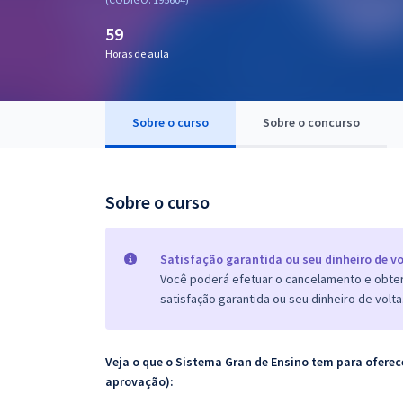
Pós
59
Graduação
Horas de aula
OAB
Sobre o curso
Sobre o concurso
Mentorias
Questões grátis
Sobre o curso
Conteúdo gratuito
Blog
Satisfação garantida ou seu dinheiro de vo
Você poderá efetuar o cancelamento e obter 
Aprovados
satisfação garantida ou seu dinheiro de volta
Atendimento
Veja o que o Sistema Gran de Ensino tem para ofer
aprovação):