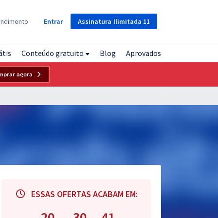
Assinatura
Ilimitada
11
endimento
Entrar
átis
Conteúdo gratuito
Blog
Aprovados
mprar agora
ESSAS OFERTAS ACABAM EM:
20
30
40