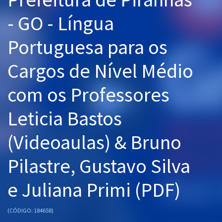
Pós
- GO - Língua
Graduação
Portuguesa para os
OAB
Cargos de Nível Médio
Mentorias
com os Professores
Questões grátis
Leticia Bastos
Conteúdo gratuito
(Videoaulas) & Bruno
Blog
Pilastre, Gustavo Silva
Aprovados
e Juliana Primi (PDF)
Atendimento
(CÓDIGO: 184658)