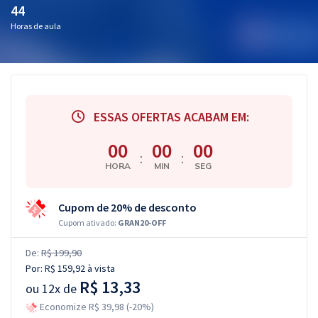
44
Horas de aula
ESSAS OFERTAS ACABAM EM:
00
00
00
:
:
HORA
MIN
SEG
Cupom de 20% de desconto
Cupom ativado:
GRAN20-OFF
De:
R$ 199,90
Por:
R$ 159,92
à vista
R$ 13,33
ou
12x de
Economize R$ 39,98 (-20%)