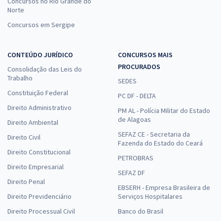
Concursos no Rio Grande do
Norte
Concursos em Sergipe
CONTEÚDO JURÍDICO
CONCURSOS MAIS
PROCURADOS
Consolidação das Leis do
Trabalho
SEDES
Constituição Federal
PC DF - DELTA
Direito Administrativo
PM AL - Polícia Militar do Estado
de Alagoas
Direito Ambiental
SEFAZ CE - Secretaria da
Direito Civil
Fazenda do Estado do Ceará
Direito Constitucional
PETROBRAS
Direito Empresarial
SEFAZ DF
Direito Penal
EBSERH - Empresa Brasileira de
Direito Previdenciário
Serviços Hospitalares
Direito Processual Civil
Banco do Brasil