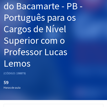
do Bacamarte - PB -
Pós
Português para os
Graduação
Cargos de Nível
OAB
Superior com o
Mentorias
Professor Lucas
Questões grátis
Conteúdo gratuito
Lemos
Blog
(CÓDIGO: 198879)
Aprovados
59
Horas de aula
Atendimento