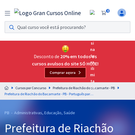
0
Assinatura Ilimitada 11
Acesso a todos os cursos. Teste grátis por 7 dias!
Assinatura OAB Até Passar
Acesso ilimitado a toda preparação para o Exame da
Desconto de
20% em todos os
Ordem, até você passar!
cursos avulsos do site SÓ HOJE!
Comprar agora
Residências Multiprofissionais
Preparação completa e intensiva para as principais
Cursos por Concurso
Prefeitura de Riachão do Bacamarte - PB
residências em saúde do Brasil
Prefeitura de Riachão do Bacamarte - PB - Português para os Cargos de Nível Superior com o Professor Lucas Lemos
Concursos
PB - Administrativas, Educação, Saúde
Assinatura Ilimitada
Prefeitura de Riachão
Cursos 20% OFF