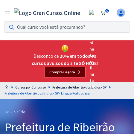
0
Assinatura Ilimitada 11
Acesso a todos os cursos. Teste grátis por 7 dias!
Assinatura OAB Até Passar
Acesso ilimitado a toda preparação para o Exame da
Desconto de
20% em todos os
Ordem, até você passar!
cursos avulsos do site SÓ HOJE!
Comprar agora
Residências Multiprofissionais
Preparação completa e intensiva para as principais
Cursos por Concurso
Prefeitura de Ribeirão dos Índios - SP
residências em saúde do Brasil
Prefeitura de Ribeirão dos Índios - SP - Língua Portuguesa para os Cargos de Nível Superior com os Professores Lucas Lemos e Wagner Sousa
Concursos
SP - Saúde
Assinatura Ilimitada
Prefeitura de Ribeirão
Cursos 20% OFF