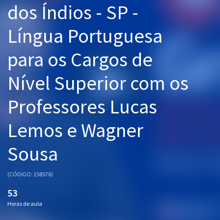
dos Índios - SP -
Pós
Língua Portuguesa
Graduação
para os Cargos de
OAB
Nível Superior com os
Mentorias
Professores Lucas
Questões grátis
Conteúdo gratuito
Lemos e Wagner
Blog
Sousa
Aprovados
(CÓDIGO: 158576)
Atendimento
53
Horas de aula