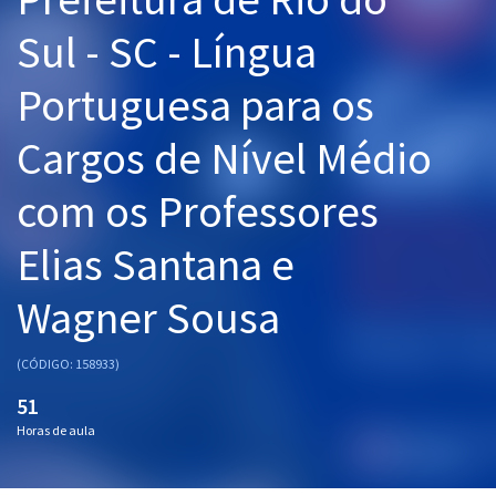
Pós
Sul - SC - Língua
Graduação
Portuguesa para os
OAB
Cargos de Nível Médio
Mentorias
com os Professores
Questões grátis
Elias Santana e
Conteúdo gratuito
Wagner Sousa
Blog
Aprovados
(CÓDIGO: 158933)
51
Atendimento
Horas de aula