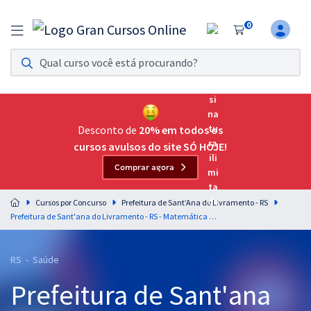
0
Assinatura Ilimitada 11
Acesso a todos os cursos. Teste grátis por 7 dias!
Assinatura OAB Até Passar
Acesso ilimitado a toda preparação para o Exame da
Desconto de
20% em todos os
Ordem, até você passar!
cursos avulsos do site SÓ HOJE!
Comprar agora
Residências Multiprofissionais
Preparação completa e intensiva para as principais
Cursos por Concurso
Prefeitura de Sant’Ana do Livramento - RS
residências em saúde do Brasil
Prefeitura de Sant'ana do Livramento - RS - Matemática e Raciocínio Lógico para os Cargos de Nível Médio com o Prof. Josimar Padilha
Concursos
RS - Saúde
Assinatura Ilimitada
Prefeitura de Sant'ana
Cursos 20% OFF