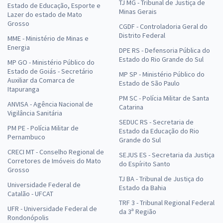
TJ MG - Tribunal de Justiça de
Estado de Educação, Esporte e
Minas Gerais
Lazer do estado de Mato
Grosso
CGDF - Controladoria Geral do
Distrito Federal
MME - Ministério de Minas e
Energia
DPE RS - Defensoria Pública do
Estado do Rio Grande do Sul
MP GO - Ministério Público do
Estado de Goiás - Secretário
MP SP - Ministério Público do
Auxiliar da Comarca de
Estado de São Paulo
Itapuranga
PM SC - Polícia Militar de Santa
ANVISA - Agência Nacional de
Catarina
Vigilância Sanitária
SEDUC RS - Secretaria de
PM PE - Polícia Militar de
Estado da Educação do Rio
Pernambuco
Grande do Sul
CRECI MT - Conselho Regional de
SEJUS ES - Secretaria da Justiça
Corretores de Imóveis do Mato
do Espírito Santo
Grosso
TJ BA - Tribunal de Justiça do
Universidade Federal de
Estado da Bahia
Catalão - UFCAT
TRF 3 - Tribunal Regional Federal
UFR - Universidade Federal de
da 3ª Região
Rondonópolis