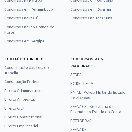
Concursos na Paraíba
Concursos em Rondônia
Concursos em Pernambuco
Concursos em Roraima
Concursos no Piauí
Concursos no Tocantins
Concursos no Rio Grande do
Norte
Concursos em Sergipe
CONTEÚDO JURÍDICO
CONCURSOS MAIS
PROCURADOS
Consolidação das Leis do
Trabalho
SEDES
Constituição Federal
PC DF - DELTA
Direito Administrativo
PM AL - Polícia Militar do Estado
de Alagoas
Direito Ambiental
SEFAZ CE - Secretaria da
Direito Civil
Fazenda do Estado do Ceará
Direito Constitucional
PETROBRAS
Direito Empresarial
SEFAZ DF