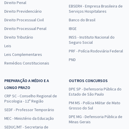
Direito Penal
EBSERH - Empresa Brasileira de
Direito Previdenciário
Serviços Hospitalares
Direito Processual Civil
Banco do Brasil
Direito Processual Penal
IBGE
Direito Tributário
INSS - Instituto Nacional do
Seguro Social
Leis
PRF - Polícia Rodoviária Federal
Leis Complementares
PND
Remédios Constitucionais
PREPARAÇÃO A MÉDIO E A
OUTROS CONCURSOS
LONGO PRAZO
DPE SP - Defensoria Pública do
Estado de São Paulo
CRP SC - Conselho Regional de
Psicologia - 12ª Região
PM MS - Polícia Militar de Mato
Grosso do Sul
SEDF - Professor Temporário
DPE MG - Defensoria Pública de
MEC - Ministério da Educação
Minas Gerais
SEDUC/MT - Secretaria de