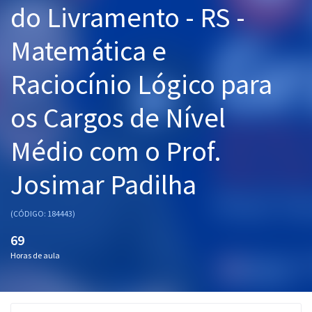
do Livramento - RS -
Pós
Matemática e
Graduação
Raciocínio Lógico para
OAB
os Cargos de Nível
Mentorias
Médio com o Prof.
Questões grátis
Conteúdo gratuito
Josimar Padilha
Blog
(CÓDIGO: 184443)
Aprovados
69
Horas de aula
Atendimento