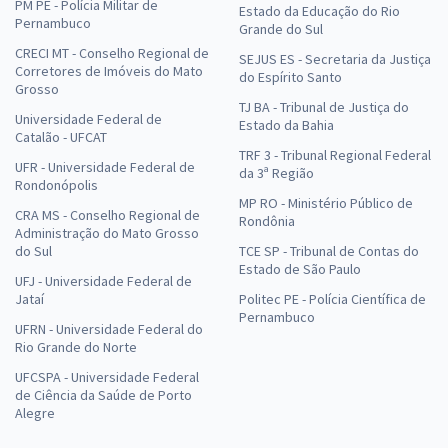
PM PE - Polícia Militar de
Estado da Educação do Rio
Pernambuco
Grande do Sul
CRECI MT - Conselho Regional de
SEJUS ES - Secretaria da Justiça
Corretores de Imóveis do Mato
do Espírito Santo
Grosso
TJ BA - Tribunal de Justiça do
Universidade Federal de
Estado da Bahia
Catalão - UFCAT
TRF 3 - Tribunal Regional Federal
UFR - Universidade Federal de
da 3ª Região
Rondonópolis
MP RO - Ministério Público de
CRA MS - Conselho Regional de
Rondônia
Administração do Mato Grosso
do Sul
TCE SP - Tribunal de Contas do
Estado de São Paulo
UFJ - Universidade Federal de
Jataí
Politec PE - Polícia Científica de
Pernambuco
UFRN - Universidade Federal do
Rio Grande do Norte
UFCSPA - Universidade Federal
de Ciência da Saúde de Porto
Alegre