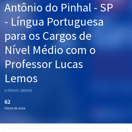
Antônio do Pinhal - SP
Pós
- Língua Portuguesa
Graduação
para os Cargos de
OAB
Nível Médio com o
Mentorias
Professor Lucas
Questões grátis
Conteúdo gratuito
Lemos
Blog
(CÓDIGO: 185224)
Aprovados
62
Horas de aula
Atendimento