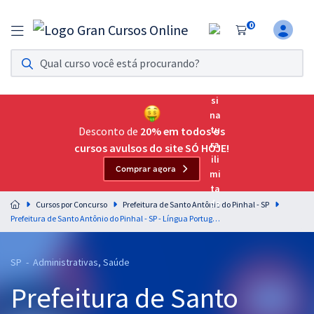
0
Assinatura Ilimitada 11
Acesso a todos os cursos. Teste grátis por 7 dias!
Assinatura OAB Até Passar
Acesso ilimitado a toda preparação para o Exame da
Desconto de
20% em todos os
Ordem, até você passar!
cursos avulsos do site SÓ HOJE!
Comprar agora
Residências Multiprofissionais
Preparação completa e intensiva para as principais
Cursos por Concurso
Prefeitura de Santo Antônio do Pinhal - SP
residências em saúde do Brasil
Prefeitura de Santo Antônio do Pinhal - SP - Língua Portuguesa para os Cargos de Nível Médio com o Professor Lucas Lemos
Concursos
SP - Administrativas, Saúde
Assinatura Ilimitada
Prefeitura de Santo
Cursos 20% OFF