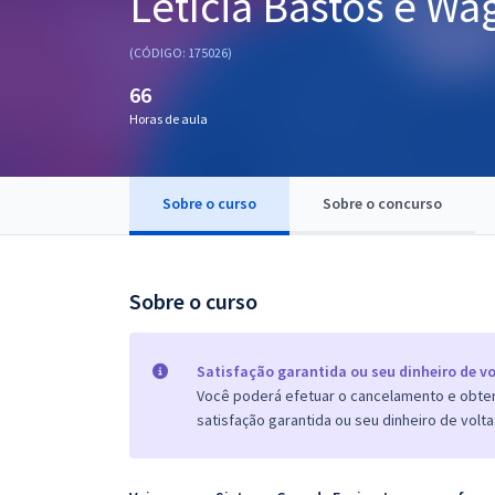
Letícia Bastos e W
Pós
(CÓDIGO: 175026)
Graduação
66
Horas de aula
OAB
Mentorias
Sobre o curso
Sobre o concurso
Questões grátis
Conteúdo gratuito
Sobre o curso
Blog
Aprovados
Satisfação garantida ou seu dinheiro de vo
Você poderá efetuar o cancelamento e obter 
satisfação garantida ou seu dinheiro de volta
Atendimento