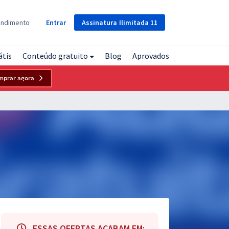
Assinatura
Ilimitada
11
endimento
Entrar
átis
Conteúdo gratuito
Blog
Aprovados
mprar agora
ESSAS OFERTAS ACABAM EM: