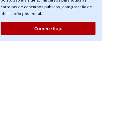
bolso. São mais de 25 mil cursos para todas as
carreiras de concursos públicos, com garantia de
atualização pós-edital.
Comece hoje