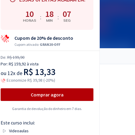
10
18
06
:
:
HORAS
MIN
SEG
Cupom de 20% de desconto
Cupom ativado:
GRAN20-OFF
De:
R$ 199,90
Por:
R$ 159,92
à vista
R$ 13,33
ou
12x de
Economize R$ 39,98 (-20%)
Comprar agora
Garantia de devolução do dinheiro em 7 dias.
Este curso inclui:
Videoaulas