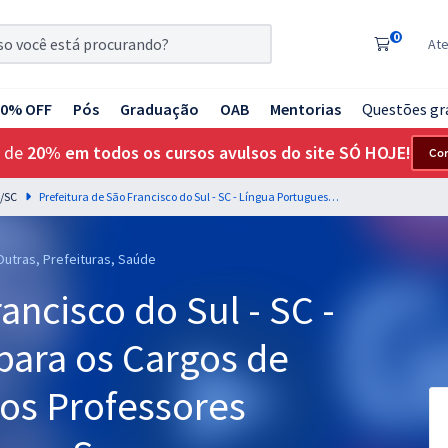
0
At
20% OFF
Pós
Graduação
OAB
Mentorias
Questões gr
 de
20% em todos os cursos avulsos do site SÓ HOJE!
Co
l/SC
Prefeitura de São Francisco do Sul - SC - Língua Portuguesa para os Cargos de Nível Superior com os Professores Letícia Bastos e Wagner Sousa
 Outras, Prefeituras, Saúde
ancisco do Sul - SC -
para os Cargos de
 os Professores