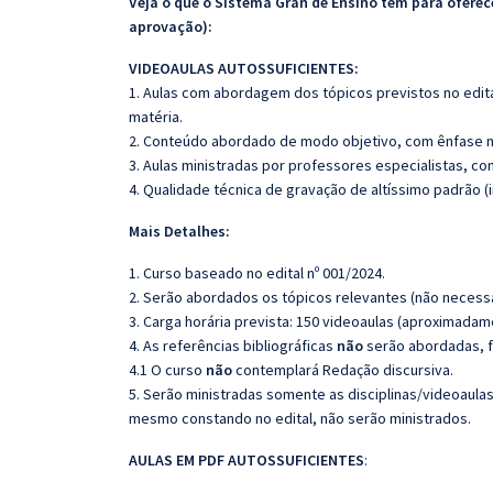
Veja o que o Sistema Gran de Ensino tem para ofer
aprovação):
VIDEOAULAS AUTOSSUFICIENTES:
1. Aulas com abordagem dos tópicos previstos no edita
matéria.
2. Conteúdo abordado de modo objetivo, com ênfase n
3. Aulas ministradas por professores especialistas, co
4. Qualidade técnica de gravação de altíssimo padrão 
Mais Detalhes:
1. Curso baseado no edital nº 001/2024.
2. Serão abordados os tópicos relevantes (não necessa
3. Carga horária prevista: 150 videoaulas (aproximadam
4. As referências bibliográficas
não
serão abordadas, f
4.1 O curso
não
contemplará Redação discursiva.
5. Serão ministradas somente as disciplinas/videoaula
mesmo constando no edital, não serão ministrados.
AULAS EM PDF AUTOSSUFICIENTES
: