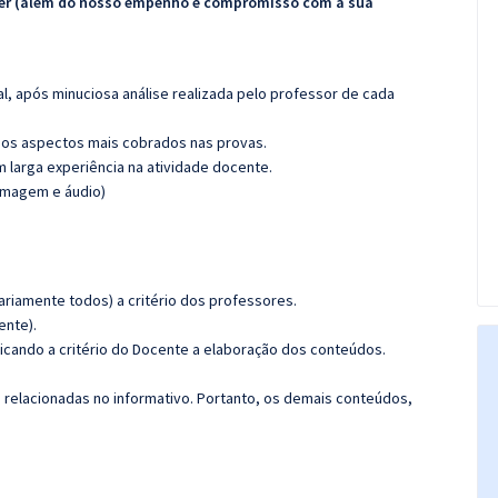
ecer (além do nosso empenho e compromisso com a sua
l, após minuciosa análise realizada pelo professor de cada
os aspectos mais cobrados nas provas.
m larga experiência na atividade docente.
(imagem e áudio)
riamente todos) a critério dos professores.
ente).
icando a critério do Docente a elaboração dos conteúdos.
s relacionadas no informativo. Portanto, os demais conteúdos,