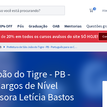
0
At
20% OFF
Pós
Graduação
OAB
Mentorias
Questões gr
 de
20% em todos os cursos avulsos do site SÓ HOJE!
Co
PB
Prefeitura de São João do Tigre - PB - Português para os Cargos de Nível Médio com a Professora Letícia Bastos
ão do Tigre - PB -
argos de Nível
ora Letícia Bastos