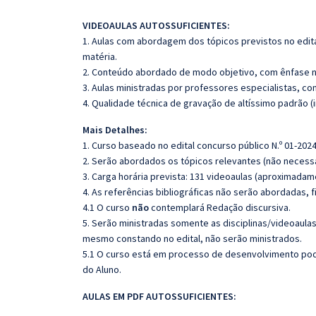
VIDEOAULAS AUTOSSUFICIENTES:
1. Aulas com abordagem dos tópicos previstos no edita
matéria.
2. Conteúdo abordado de modo objetivo, com ênfase n
3. Aulas ministradas por professores especialistas, co
4. Qualidade técnica de gravação de altíssimo padrão 
Mais Detalhes:
1. Curso baseado no edital concurso público N.º 01-2024
2. Serão abordados os tópicos relevantes (não necessa
3. Carga horária prevista: 131 videoaulas (aproximadam
4. As referências bibliográficas não serão abordadas, 
4.1 O curso
não
contemplará Redação discursiva.
5. Serão ministradas somente as disciplinas/videoaula
mesmo constando no edital, não serão ministrados.
5.1 O curso está em processo de desenvolvimento pode
do Aluno.
AULAS EM PDF AUTOSSUFICIENTES: