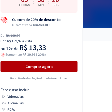
:
:
HORAS
MIN
SEG
Cupom de 20% de desconto
Cupom ativado:
GRAN20-OFF
De:
R$ 199,90
Por:
R$ 159,92
à vista
R$ 13,33
ou
12x de
Economize R$ 39,98 (-20%)
Comprar agora
Garantia de devolução do dinheiro em 7 dias.
Este curso inclui:
Videoaulas
Audioaulas
PDFs