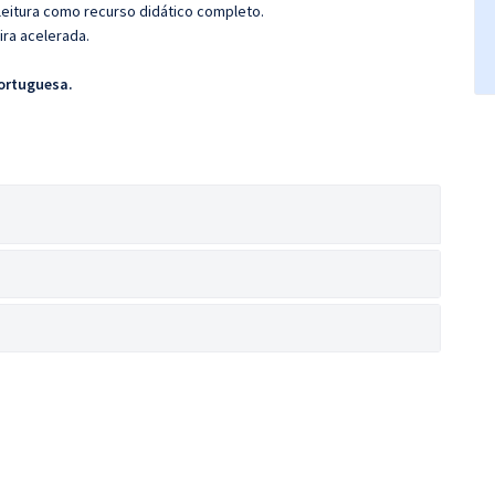
leitura como recurso didático completo.
ira acelerada.
ortuguesa.