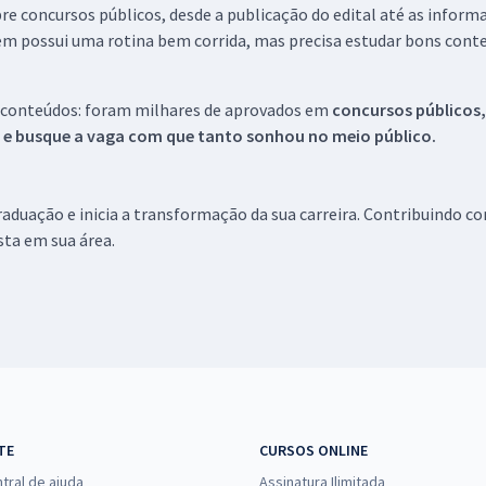
re concursos públicos, desde a publicação do edital até as inform
em possui uma rotina bem corrida, mas precisa estudar bons conte
 conteúdos: foram milhares de aprovados em
concursos públicos,
s e busque a vaga com que tanto sonhou no meio público.
aduação e inicia a transformação da sua carreira. Contribuindo c
ista em sua área.
TE
CURSOS ONLINE
tral de ajuda
Assinatura Ilimitada