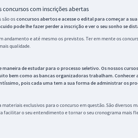
os concursos com inscrições abertas
s são os
concursos abertos e acesse o edital para começar a sua
ido pode lhe fazer perder a inscrição e ver o seu sonho se dis
 em andamento e até mesmo os previstos. Ter em mente os concurso
ais qualidade.
 maneira de estudar para o processo seletivo. Os nossos curso
uito bem como as bancas organizadoras trabalham. Conhecer a
tíssimo, pois cada uma tem a sua forma de administrar os proc
 a materiais exclusivos para o concurso em questão. São diversos 
a facilitar o seu entendimento e tornar o seu cronograma mais fle