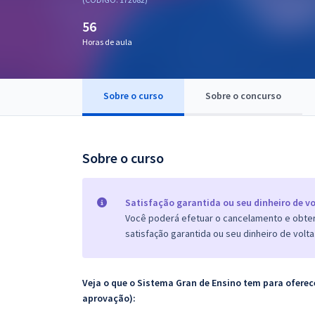
Pós
56
Graduação
Horas de aula
OAB
Sobre o curso
Sobre o concurso
Mentorias
Questões grátis
Sobre o curso
Conteúdo gratuito
Blog
Satisfação garantida ou seu dinheiro de vo
Você poderá efetuar o cancelamento e obter 
Aprovados
satisfação garantida ou seu dinheiro de volta
Atendimento
Veja o que o Sistema Gran de Ensino tem para ofer
aprovação):