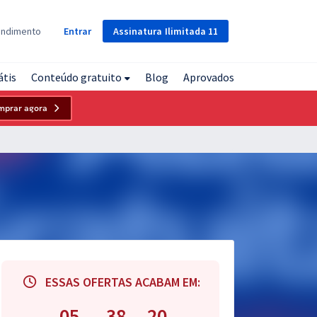
Assinatura
Ilimitada
11
endimento
Entrar
átis
Conteúdo gratuito
Blog
Aprovados
mprar agora
ESSAS OFERTAS ACABAM EM:
05
38
18