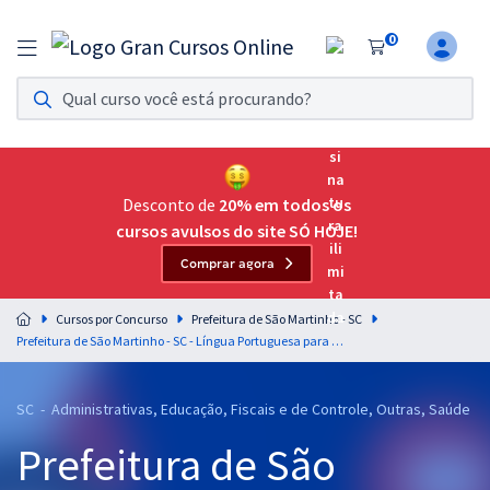
0
Assinatura Ilimitada 11
Acesso a todos os cursos. Teste grátis por 7 dias!
Assinatura OAB Até Passar
Acesso ilimitado a toda preparação para o Exame da
Desconto de
20% em todos os
Ordem, até você passar!
cursos avulsos do site SÓ HOJE!
Comprar agora
Residências Multiprofissionais
Preparação completa e intensiva para as principais
Cursos por Concurso
Prefeitura de São Martinho - SC
residências em saúde do Brasil
Prefeitura de São Martinho - SC - Língua Portuguesa para os Cargos de Nível Médio com os Professores Lucas Lemos e Wagner Sousa (Pós-Edital)
Concursos
SC - Administrativas, Educação, Fiscais e de Controle, Outras, Saúde
Assinatura Ilimitada
Prefeitura de São
Cursos 20% OFF