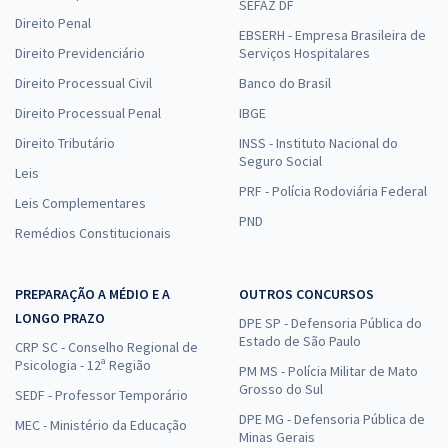
SEFAZ DF
Direito Penal
EBSERH - Empresa Brasileira de
Direito Previdenciário
Serviços Hospitalares
Direito Processual Civil
Banco do Brasil
Direito Processual Penal
IBGE
Direito Tributário
INSS - Instituto Nacional do
Seguro Social
Leis
PRF - Polícia Rodoviária Federal
Leis Complementares
PND
Remédios Constitucionais
PREPARAÇÃO A MÉDIO E A
OUTROS CONCURSOS
LONGO PRAZO
DPE SP - Defensoria Pública do
Estado de São Paulo
CRP SC - Conselho Regional de
Psicologia - 12ª Região
PM MS - Polícia Militar de Mato
Grosso do Sul
SEDF - Professor Temporário
DPE MG - Defensoria Pública de
MEC - Ministério da Educação
Minas Gerais