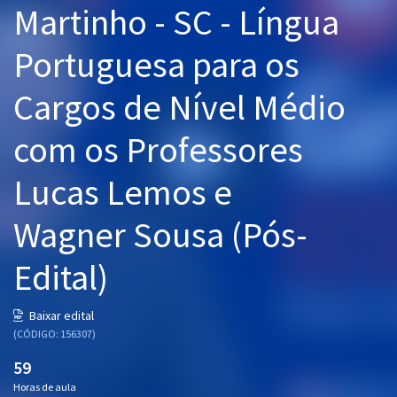
Martinho - SC - Língua
Pós
Portuguesa para os
Graduação
Cargos de Nível Médio
OAB
com os Professores
Mentorias
Lucas Lemos e
Questões grátis
Conteúdo gratuito
Wagner Sousa (Pós-
Blog
Edital)
Aprovados
Baixar edital
(CÓDIGO: 156307)
Atendimento
59
Horas de aula