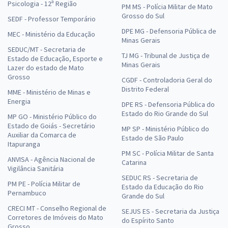
Psicologia - 12ª Região
PM MS - Polícia Militar de Mato
Grosso do Sul
SEDF - Professor Temporário
DPE MG - Defensoria Pública de
MEC - Ministério da Educação
Minas Gerais
SEDUC/MT - Secretaria de
TJ MG - Tribunal de Justiça de
Estado de Educação, Esporte e
Minas Gerais
Lazer do estado de Mato
Grosso
CGDF - Controladoria Geral do
Distrito Federal
MME - Ministério de Minas e
Energia
DPE RS - Defensoria Pública do
Estado do Rio Grande do Sul
MP GO - Ministério Público do
Estado de Goiás - Secretário
MP SP - Ministério Público do
Auxiliar da Comarca de
Estado de São Paulo
Itapuranga
PM SC - Polícia Militar de Santa
ANVISA - Agência Nacional de
Catarina
Vigilância Sanitária
SEDUC RS - Secretaria de
PM PE - Polícia Militar de
Estado da Educação do Rio
Pernambuco
Grande do Sul
CRECI MT - Conselho Regional de
SEJUS ES - Secretaria da Justiça
Corretores de Imóveis do Mato
do Espírito Santo
Grosso