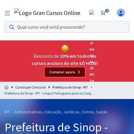
0
Assinatura Ilimitada 11
Acesso a todos os cursos. Teste grátis por 7 dias!
Assinatura OAB Até Passar
Acesso ilimitado a toda preparação para o Exame da
Desconto de
20% em todos os
Ordem, até você passar!
cursos avulsos do site SÓ HOJE!
Comprar agora
Residências Multiprofissionais
Preparação completa e intensiva para as principais
Cursos por Concurso
Prefeitura de Sinop - MT
residências em saúde do Brasil
Prefeitura de Sinop - MT - Língua Portuguesa para os Cargos de Nível Superior com a Equipe Gran
Concursos
MT - Administrativas, Educação, Jurídicas, Outras, Saúde
Assinatura Ilimitada
Prefeitura de Sinop -
Cursos 20% OFF