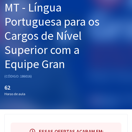
MT - Língua
Pós
Portuguesa para os
Graduação
Cargos de Nível
OAB
Superior com a
Mentorias
Equipe Gran
Questões grátis
Conteúdo gratuito
(CÓDIGO: 186016)
Blog
62
Horas de aula
Aprovados
Atendimento
ESSAS OFERTAS ACABAM EM: