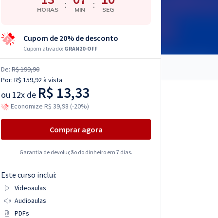
:
:
HORAS
MIN
SEG
Cupom de 20% de desconto
Cupom ativado:
GRAN20-OFF
De:
R$ 199,90
Por:
R$ 159,92
à vista
R$ 13,33
ou
12x de
Economize R$ 39,98 (-20%)
Comprar agora
Garantia de devolução do dinheiro em 7 dias.
Este curso inclui:
Videoaulas
Audioaulas
PDFs