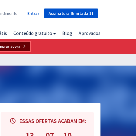
Assinatura
Ilimitada
11
endimento
Entrar
átis
Conteúdo gratuito
Blog
Aprovados
mprar agora
ESSAS OFERTAS ACABAM EM:
13
07
09