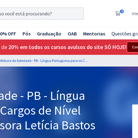
0
At
20% OFF
Pós
Graduação
OAB
Mentorias
Questões gr
 de
20% em todos os cursos avulsos do site SÓ HOJE!
Co
Prefeitura de Soledade - PB - Língua Portuguesa para os Cargos de Nível Médio com a Professora Letícia Bastos
ade - PB - Língua
 Cargos de Nível
ora Letícia Bastos