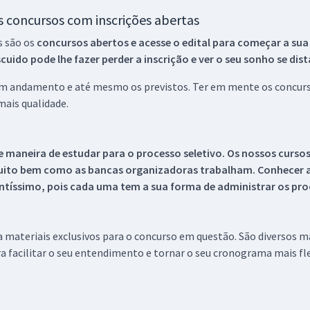
os concursos com inscrições abertas
s são os
concursos abertos e acesse o edital para começar a sua
ido pode lhe fazer perder a inscrição e ver o seu sonho se dis
 em andamento e até mesmo os previstos. Ter em mente os concurso
ais qualidade.
 maneira de estudar para o processo seletivo. Os nossos curso
uito bem como as bancas organizadoras trabalham. Conhecer a
tíssimo, pois cada uma tem a sua forma de administrar os proc
 a materiais exclusivos para o concurso em questão. São diversos 
a facilitar o seu entendimento e tornar o seu cronograma mais fle