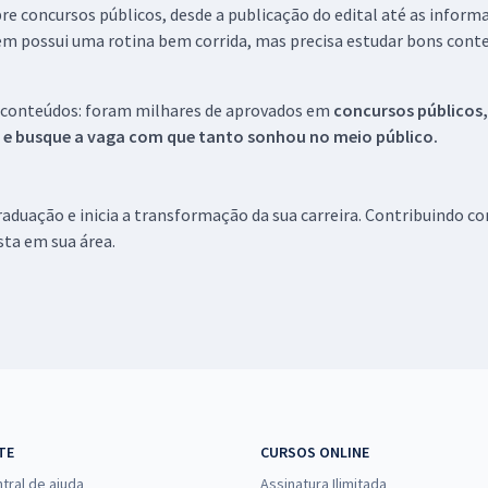
re concursos públicos, desde a publicação do edital até as inform
em possui uma rotina bem corrida, mas precisa estudar bons conte
 conteúdos: foram milhares de aprovados em
concursos públicos,
s e busque a vaga com que tanto sonhou no meio público.
aduação e inicia a transformação da sua carreira. Contribuindo c
ista em sua área.
TE
CURSOS ONLINE
tral de ajuda
Assinatura Ilimitada