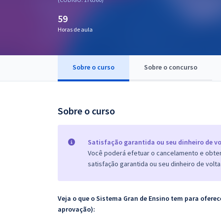
Pós
59
Graduação
Horas de aula
OAB
Sobre o curso
Sobre o concurso
Mentorias
Questões grátis
Sobre o curso
Conteúdo gratuito
Blog
Satisfação garantida ou seu dinheiro de vo
Você poderá efetuar o cancelamento e obter 
Aprovados
satisfação garantida ou seu dinheiro de volta
Atendimento
Veja o que o Sistema Gran de Ensino tem para ofer
aprovação):