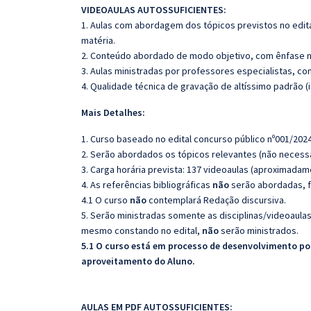
VIDEOAULAS AUTOSSUFICIENTES:
1. Aulas com abordagem dos tópicos previstos no edita
matéria.
2. Conteúdo abordado de modo objetivo, com ênfase n
3. Aulas ministradas por professores especialistas, co
4. Qualidade técnica de gravação de altíssimo padrão 
Mais Detalhes:
1. Curso baseado no edital concurso público nº001/2024
2. Serão abordados os tópicos relevantes (não necessa
3. Carga horária prevista: 137 videoaulas (aproximadam
4. As referências bibliográficas
não
serão abordadas, f
4.1 O curso
não
contemplará Redação discursiva.
5. Serão ministradas somente as disciplinas/videoaula
mesmo constando no edital,
não
serão ministrados.
5.1 O curso está em processo de desenvolvimento pod
aproveitamento do Aluno.
AULAS EM PDF AUTOSSUFICIENTES: