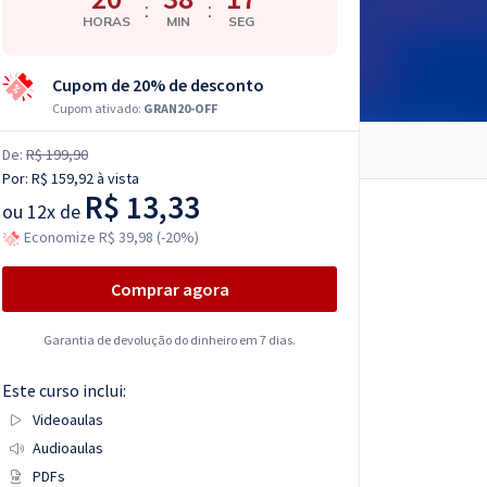
:
:
HORAS
MIN
SEG
Cupom de 20% de desconto
Cupom ativado:
GRAN20-OFF
De:
R$ 199,90
Por:
R$ 159,92
à vista
R$ 13,33
ou
12x de
Economize R$ 39,98 (-20%)
Comprar agora
Garantia de devolução do dinheiro em 7 dias.
Este curso inclui:
Videoaulas
Audioaulas
PDFs