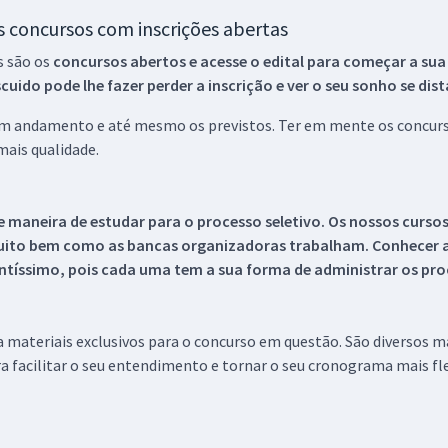
os concursos com inscrições abertas
s são os
concursos abertos e acesse o edital para começar a sua
ido pode lhe fazer perder a inscrição e ver o seu sonho se dis
 em andamento e até mesmo os previstos. Ter em mente os concurso
ais qualidade.
 maneira de estudar para o processo seletivo. Os nossos curso
uito bem como as bancas organizadoras trabalham. Conhecer a
tíssimo, pois cada uma tem a sua forma de administrar os proc
 a materiais exclusivos para o concurso em questão. São diversos 
a facilitar o seu entendimento e tornar o seu cronograma mais fle