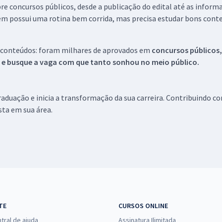
re concursos públicos, desde a publicação do edital até as inform
em possui uma rotina bem corrida, mas precisa estudar bons conte
 conteúdos: foram milhares de aprovados em
concursos públicos,
s e busque a vaga com que tanto sonhou no meio público.
aduação e inicia a transformação da sua carreira. Contribuindo c
ista em sua área.
TE
CURSOS ONLINE
tral de ajuda
Assinatura Ilimitada