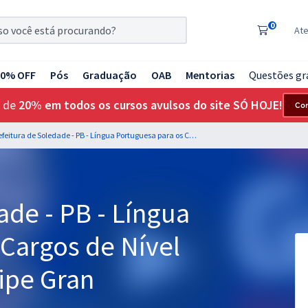
0
At
20% OFF
Pós
Graduação
OAB
Mentorias
Questões gr
 de
20% em todos os cursos avulsos do site SÓ HOJE!
Co
Prefeitura de Soledade - PB - Língua Portuguesa para os Cargos de Nível Superior com a Equipe Gran
ade - PB - Língua
 Cargos de Nível
ipe Gran