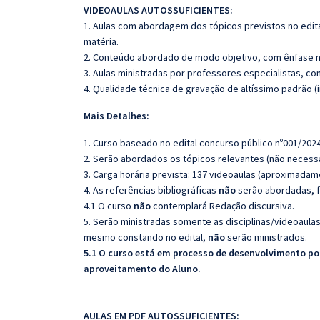
VIDEOAULAS AUTOSSUFICIENTES:
1. Aulas com abordagem dos tópicos previstos no edita
matéria.
2. Conteúdo abordado de modo objetivo, com ênfase n
3. Aulas ministradas por professores especialistas, co
4. Qualidade técnica de gravação de altíssimo padrão 
Mais Detalhes:
1. Curso baseado no edital concurso público nº001/2024
2. Serão abordados os tópicos relevantes (não necessa
3. Carga horária prevista: 137 videoaulas (aproximadam
4. As referências bibliográficas
não
serão abordadas, f
4.1 O curso
não
contemplará Redação discursiva.
5. Serão ministradas somente as disciplinas/videoaula
mesmo constando no edital,
não
serão ministrados.
5.1 O curso está em processo de desenvolvimento pod
aproveitamento do Aluno.
AULAS EM PDF AUTOSSUFICIENTES: