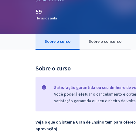
Pós
59
Graduação
Horas de aula
OAB
Sobre o curso
Sobre o concurso
Mentorias
Questões grátis
Sobre o curso
Conteúdo gratuito
Blog
Satisfação garantida ou seu dinheiro de vo
Você poderá efetuar o cancelamento e obter 
Aprovados
satisfação garantida ou seu dinheiro de volta
Atendimento
Veja o que o Sistema Gran de Ensino tem para ofer
aprovação):