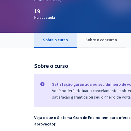
Pós
19
Graduação
Horas de aula
OAB
Sobre o curso
Sobre o concurso
Mentorias
Questões grátis
Sobre o curso
Conteúdo gratuito
Blog
Satisfação garantida ou seu dinheiro de vo
Você poderá efetuar o cancelamento e obter 
Aprovados
satisfação garantida ou seu dinheiro de volta
Atendimento
Veja o que o Sistema Gran de Ensino tem para ofer
aprovação):