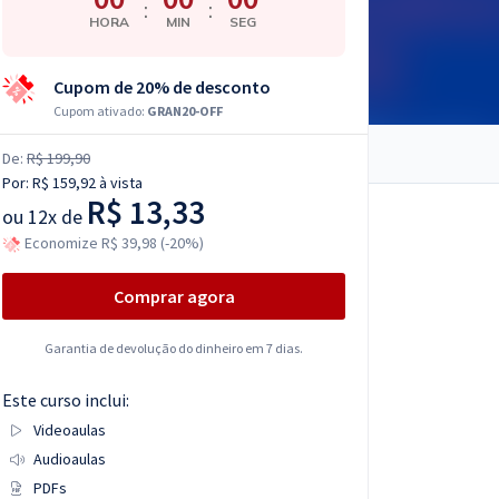
:
:
HORA
MIN
SEG
Cupom de 20% de desconto
Cupom ativado:
GRAN20-OFF
De:
R$ 199,90
Por:
R$ 159,92
à vista
R$ 13,33
ou
12x de
Economize R$ 39,98 (-20%)
Comprar agora
Garantia de devolução do dinheiro em 7 dias.
Este curso inclui:
Videoaulas
Audioaulas
PDFs