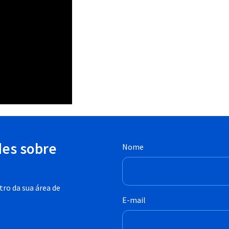
des sobre
Nome
ro da sua área de
E-mail