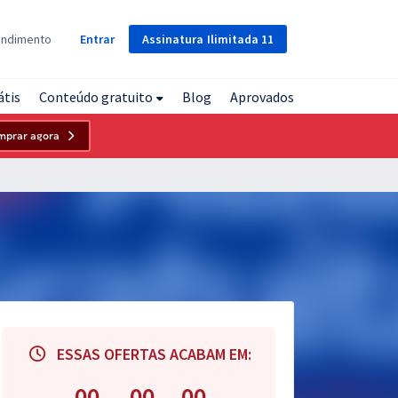
Assinatura
Ilimitada
11
endimento
Entrar
átis
Conteúdo gratuito
Blog
Aprovados
mprar agora
ESSAS OFERTAS ACABAM EM:
00
00
00