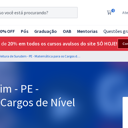
0
At
20% OFF
Pós
Graduação
OAB
Mentorias
Questões gr
 de
20% em todos os cursos avulsos do site SÓ HOJE!
Co
Prefeitura de Surubim - PE - Matemática para os Cargos de Nível Médio
im - PE -
 Cargos de Nível