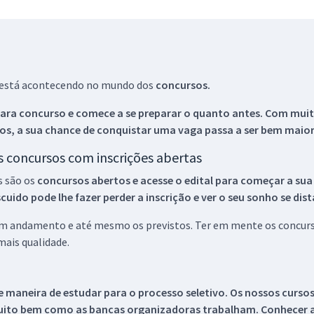
ue está acontecendo no mundo dos
concursos.
ara concurso e comece a se preparar o quanto antes. Com muita
os, a sua chance de conquistar uma vaga passa a ser bem maior
os concursos com inscrições abertas
s são os
concursos abertos e acesse o edital para começar a sua
ido pode lhe fazer perder a inscrição e ver o seu sonho se dis
 em andamento e até mesmo os previstos. Ter em mente os concurso
ais qualidade.
 maneira de estudar para o processo seletivo. Os nossos curso
uito bem como as bancas organizadoras trabalham. Conhecer a