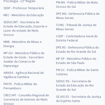
Psicologia - 12ª Região
PM MS - Polícia Militar de Mato
Grosso do Sul
SEDF - Professor Temporário
DPE MG - Defensoria Pública de
MEC - Ministério da Educação
Minas Gerais
SEDUC/MT - Secretaria de
TJ MG - Tribunal de Justiça de
Estado de Educação, Esporte e
Minas Gerais
Lazer do estado de Mato
Grosso
CGDF - Controladoria Geral do
Distrito Federal
MME - Ministério de Minas e
Energia
DPE RS - Defensoria Pública do
Estado do Rio Grande do Sul
MP GO - Ministério Público do
Estado de Goiás - Secretário
MP SP - Ministério Público do
Auxiliar da Comarca de
Estado de São Paulo
Itapuranga
PM SC - Polícia Militar de Santa
ANVISA - Agência Nacional de
Catarina
Vigilância Sanitária
SEDUC RS - Secretaria de
PM PE - Polícia Militar de
Estado da Educação do Rio
Pernambuco
Grande do Sul
CRECI MT - Conselho Regional de
SEJUS ES - Secretaria da Justiça
Corretores de Imóveis do Mato
do Espírito Santo
Grosso