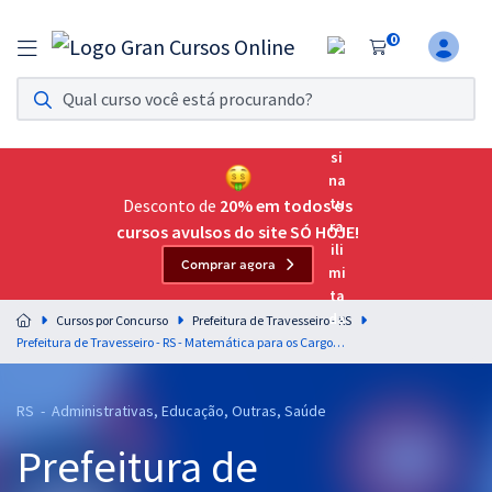
0
Assinatura Ilimitada 11
Acesso a todos os cursos. Teste grátis por 7 dias!
Assinatura OAB Até Passar
Acesso ilimitado a toda preparação para o Exame da
Desconto de
20% em todos os
Ordem, até você passar!
cursos avulsos do site SÓ HOJE!
Comprar agora
Residências Multiprofissionais
Preparação completa e intensiva para as principais
Cursos por Concurso
Prefeitura de Travesseiro - RS
residências em saúde do Brasil
Prefeitura de Travesseiro - RS - Matemática para os Cargos de Nível Médio/Técnico com o Prof. Wagner Aguiar
Concursos
RS - Administrativas, Educação, Outras, Saúde
Assinatura Ilimitada
Prefeitura de
Cursos 20% OFF