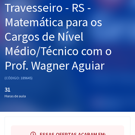
Travesseiro - RS -
Pós
Matemática para os
Graduação
Cargos de Nível
OAB
Médio/Técnico com o
Mentorias
Prof. Wagner Aguiar
Questões grátis
Conteúdo gratuito
(CÓDIGO: 189645)
Blog
31
Horas de aula
Aprovados
Atendimento
ESSAS OFERTAS ACABAM EM: