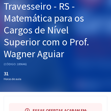
Travesseiro - RS -
Pós
Matemática para os
Graduação
Cargos de Nível
OAB
Superior com o Prof.
Mentorias
Wagner Aguiar
Questões grátis
Conteúdo gratuito
(CÓDIGO: 189646)
Blog
31
Horas de aula
Aprovados
Atendimento
ESSAS OFERTAS ACABAM EM: