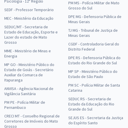
Psicologia - 12ª Região
PM MS - Polícia Militar de Mato
Grosso do Sul
SEDF - Professor Temporário
DPE MG - Defensoria Pública de
MEC - Ministério da Educação
Minas Gerais
SEDUC/MT - Secretaria de
TJ MG - Tribunal de Justiça de
Estado de Educação, Esporte e
Minas Gerais
Lazer do estado de Mato
Grosso
CGDF - Controladoria Geral do
Distrito Federal
MME - Ministério de Minas e
Energia
DPE RS - Defensoria Pública do
Estado do Rio Grande do Sul
MP GO - Ministério Público do
Estado de Goiás - Secretário
MP SP - Ministério Público do
Auxiliar da Comarca de
Estado de São Paulo
Itapuranga
PM SC - Polícia Militar de Santa
ANVISA - Agência Nacional de
Catarina
Vigilância Sanitária
SEDUC RS - Secretaria de
PM PE - Polícia Militar de
Estado da Educação do Rio
Pernambuco
Grande do Sul
CRECI MT - Conselho Regional de
SEJUS ES - Secretaria da Justiça
Corretores de Imóveis do Mato
do Espírito Santo
Grosso