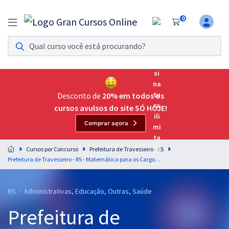
0
Assinatura Ilimitada 11
Acesso a todos os cursos. Teste grátis por 7 dias!
Assinatura OAB Até Passar
Acesso ilimitado a toda preparação para o Exame da
Desconto de
20% em todos os
Ordem, até você passar!
cursos avulsos do site SÓ HOJE!
Comprar agora
Residências Multiprofissionais
Preparação completa e intensiva para as principais
Cursos por Concurso
Prefeitura de Travesseiro - RS
residências em saúde do Brasil
Prefeitura de Travesseiro - RS - Matemática para os Cargos de Nível Superior com o Prof. Wagner Aguiar
Concursos
RS - Administrativas, Educação, Outras, Saúde
Assinatura Ilimitada
Prefeitura de
Cursos 20% OFF