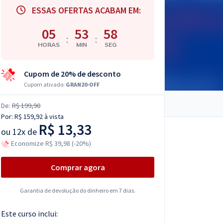
ESSAS OFERTAS ACABAM EM:
05
53
56
:
:
HORAS
MIN
SEG
Cupom de 20% de desconto
Cupom ativado:
GRAN20-OFF
De:
R$ 199,90
Por:
R$ 159,92
à vista
R$ 13,33
ou
12x de
Economize R$ 39,98 (-20%)
Comprar agora
Garantia de devolução do dinheiro em 7 dias.
Este curso inclui: