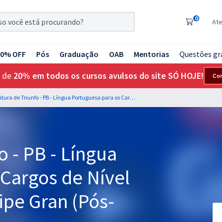
0
At
20% OFF
Pós
Graduação
OAB
Mentorias
Questões gr
 de
20% em todos os cursos avulsos do site SÓ HOJE!
Co
Prefeitura de Triunfo - PB - Língua Portuguesa para os Cargos de Nível Superior com a Equipe Gran (Pós-Edital)
o - PB - Língua
 Cargos de Nível
ipe Gran (Pós-