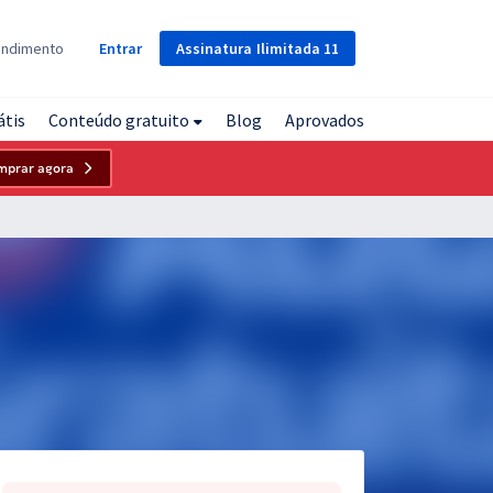
Assinatura
Ilimitada
11
endimento
Entrar
átis
Conteúdo gratuito
Blog
Aprovados
mprar agora