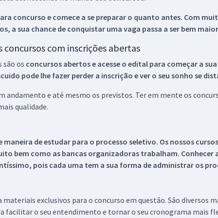
ara concurso e comece a se preparar o quanto antes. Com muita
os, a sua chance de conquistar uma vaga passa a ser bem maior
os concursos com inscrições abertas
s são os
concursos abertos e acesse o edital para começar a sua
ido pode lhe fazer perder a inscrição e ver o seu sonho se dis
 em andamento e até mesmo os previstos. Ter em mente os concurso
ais qualidade.
 maneira de estudar para o processo seletivo. Os nossos curso
uito bem como as bancas organizadoras trabalham. Conhecer a
tíssimo, pois cada uma tem a sua forma de administrar os proc
 a materiais exclusivos para o concurso em questão. São diversos 
a facilitar o seu entendimento e tornar o seu cronograma mais fle