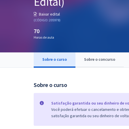
Edital)
Pós
Baixar edital
Graduação
(CÓDIGO: 205978)
70
OAB
Horas de aula
Mentorias
Sobre o curso
Sobre o concurso
Questões grátis
Conteúdo gratuito
Blog
Sobre o curso
Aprovados
Satisfação garantida ou seu dinheiro de vo
Você poderá efetuar o cancelamento e obter 
Atendimento
satisfação garantida ou seu dinheiro de volta