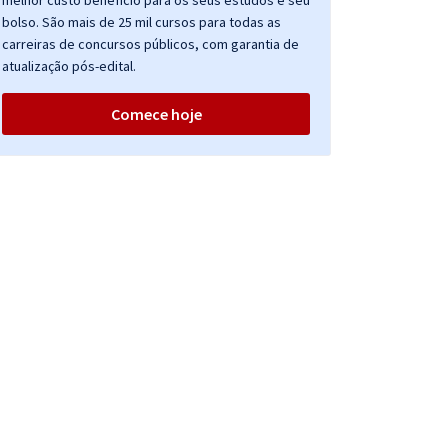
melhor custo benefício para os seus estudos e seu
bolso. São mais de 25 mil cursos para todas as
carreiras de concursos públicos, com garantia de
atualização pós-edital.
Comece hoje