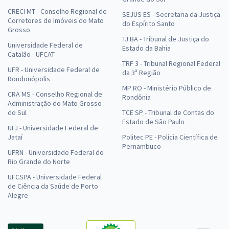
CRECI MT - Conselho Regional de
SEJUS ES - Secretaria da Justiça
Corretores de Imóveis do Mato
do Espírito Santo
Grosso
TJ BA - Tribunal de Justiça do
Universidade Federal de
Estado da Bahia
Catalão - UFCAT
TRF 3 - Tribunal Regional Federal
UFR - Universidade Federal de
da 3ª Região
Rondonópolis
MP RO - Ministério Público de
CRA MS - Conselho Regional de
Rondônia
Administração do Mato Grosso
do Sul
TCE SP - Tribunal de Contas do
Estado de São Paulo
UFJ - Universidade Federal de
Jataí
Politec PE - Polícia Científica de
Pernambuco
UFRN - Universidade Federal do
Rio Grande do Norte
UFCSPA - Universidade Federal
de Ciência da Saúde de Porto
Alegre