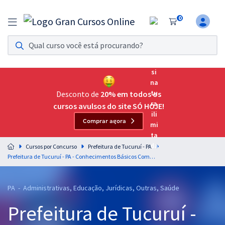
0
Assinatura Ilimitada 11
Acesso a todos os cursos. Teste grátis por 7 dias!
Assinatura OAB Até Passar
Acesso ilimitado a toda preparação para o Exame da
Desconto de
20% em todos os
Ordem, até você passar!
cursos avulsos do site SÓ HOJE!
Comprar agora
Residências Multiprofissionais
Preparação completa e intensiva para as principais
Cursos por Concurso
Prefeitura de Tucuruí - PA
residências em saúde do Brasil
Prefeitura de Tucuruí - PA - Conhecimentos Básicos Comuns aos Cargos de Nível Médio
Concursos
PA - Administrativas, Educação, Jurídicas, Outras, Saúde
Assinatura Ilimitada
Prefeitura de Tucuruí -
Cursos 20% OFF