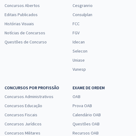
Concursos Abertos
Cesgranrio
Editais Publicados
Consulplan
Histórias Visuais
FCC
Notícias de Concursos
FGV
Questões de Concurso
Idecan
Selecon
Uniase
Vunesp
CONCURSOS POR PROFISSÃO
EXAME DE ORDEM
Concursos Administrativos
OAB
Concursos Educação
Prova OAB
Concursos Fiscais
Calendário OAB
Concursos Jurídicos
Questões OAB
Concursos Militares
Recursos OAB