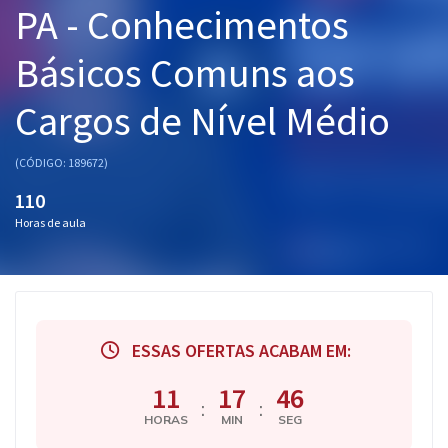
PA - Conhecimentos
Pós
Básicos Comuns aos
Graduação
Cargos de Nível Médio
OAB
Mentorias
(CÓDIGO: 189672)
110
Questões grátis
Horas de aula
Conteúdo gratuito
Blog
Aprovados
ESSAS OFERTAS ACABAM EM:
Atendimento
11
17
45
:
:
HORAS
MIN
SEG