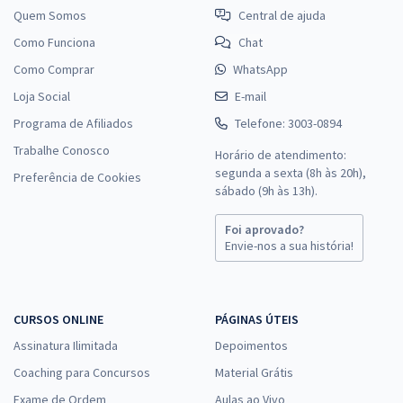
Quem Somos
Central de ajuda
Como Funciona
Chat
Como Comprar
WhatsApp
Loja Social
E-mail
Programa de Afiliados
Telefone: 3003-0894
Trabalhe Conosco
Horário de atendimento:
segunda a sexta (8h às 20h),
Preferência de Cookies
sábado (9h às 13h).
Foi aprovado?
Envie-nos a sua história!
CURSOS ONLINE
PÁGINAS ÚTEIS
Assinatura Ilimitada
Depoimentos
Coaching para Concursos
Material Grátis
Exame de Ordem
Aulas ao Vivo