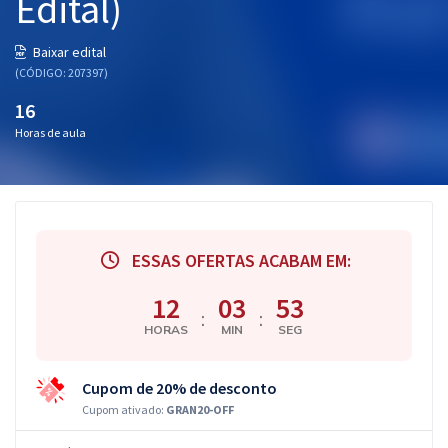
Edital)
Baixar edital
(CÓDIGO: 207397)
16
Horas de aula
ESSAS OFERTAS ACABAM EM:
12
03
52
:
:
HORAS
MIN
SEG
Cupom de 20% de desconto
Cupom ativado:
GRAN20-OFF