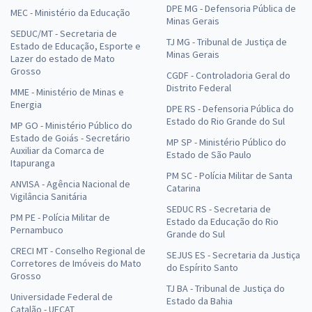
DPE MG - Defensoria Pública de
MEC - Ministério da Educação
Minas Gerais
SEDUC/MT - Secretaria de
TJ MG - Tribunal de Justiça de
Estado de Educação, Esporte e
Minas Gerais
Lazer do estado de Mato
Grosso
CGDF - Controladoria Geral do
Distrito Federal
MME - Ministério de Minas e
Energia
DPE RS - Defensoria Pública do
Estado do Rio Grande do Sul
MP GO - Ministério Público do
Estado de Goiás - Secretário
MP SP - Ministério Público do
Auxiliar da Comarca de
Estado de São Paulo
Itapuranga
PM SC - Polícia Militar de Santa
ANVISA - Agência Nacional de
Catarina
Vigilância Sanitária
SEDUC RS - Secretaria de
PM PE - Polícia Militar de
Estado da Educação do Rio
Pernambuco
Grande do Sul
CRECI MT - Conselho Regional de
SEJUS ES - Secretaria da Justiça
Corretores de Imóveis do Mato
do Espírito Santo
Grosso
TJ BA - Tribunal de Justiça do
Universidade Federal de
Estado da Bahia
Catalão - UFCAT