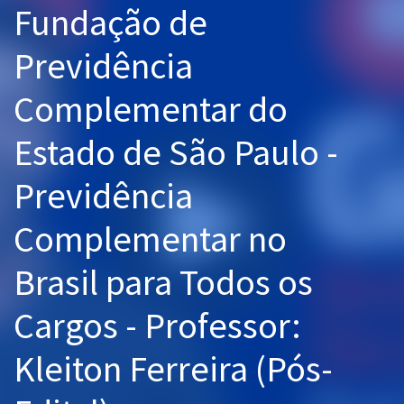
Fundação de
Pós
Previdência
Graduação
Complementar do
OAB
Estado de São Paulo -
Mentorias
Previdência
Questões grátis
Conteúdo gratuito
Complementar no
Blog
Brasil para Todos os
Aprovados
Cargos - Professor:
Atendimento
Kleiton Ferreira (Pós-