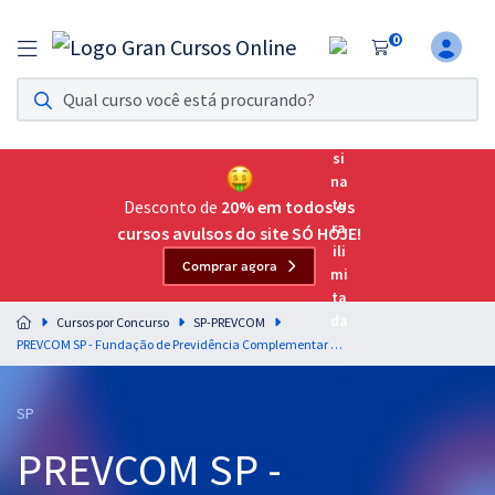
0
Assinatura Ilimitada 11
Acesso a todos os cursos. Teste grátis por 7 dias!
Assinatura OAB Até Passar
Acesso ilimitado a toda preparação para o Exame da
Desconto de
20% em todos os
Ordem, até você passar!
cursos avulsos do site SÓ HOJE!
Comprar agora
Residências Multiprofissionais
Preparação completa e intensiva para as principais
Cursos por Concurso
SP-PREVCOM
residências em saúde do Brasil
PREVCOM SP - Fundação de Previdência Complementar do Estado de São Paulo - Previdência Complementar no Brasil para Todos os Cargos - Professor: Kleiton Ferreira (Pós-Edital)
Concursos
SP
Assinatura Ilimitada
PREVCOM SP -
Cursos 20% OFF