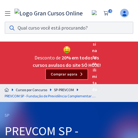
0
Assinatura Ilimitada 11
Acesso a todos os cursos. Teste grátis por 7 dias!
Assinatura OAB Até Passar
Acesso ilimitado a toda preparação para o Exame da
Desconto de
20% em todos os
Ordem, até você passar!
cursos avulsos do site SÓ HOJE!
Comprar agora
Residências Multiprofissionais
Preparação completa e intensiva para as principais
Cursos por Concurso
SP-PREVCOM
residências em saúde do Brasil
PREVCOM SP - Fundação de Previdência Complementar do Estado de São Paulo - Raciocínio Lógico e Analítico para Todos os Cargos - Professor: Pedro Campos (Pós-Edital)
Concursos
SP
Assinatura Ilimitada
PREVCOM SP -
Cursos 20% OFF