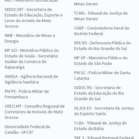
Minas Gerais
SEDUC/MT - Secretaria de
TJ MG - Tribunal de Justiça de
Estado de Educação, Esporte e
Minas Gerais
Lazer do estado de Mato
Grosso
CGDF - Controladoria Geral do
Distrito Federal
MME - Ministério de Minas e
Energia
DPE RS - Defensoria Pública do
Estado do Rio Grande do Sul
MP GO - Ministério Público do
Estado de Goiás - Secretário
MP SP - Ministério Público do
Auxiliar da Comarca de
Estado de São Paulo
Itapuranga
PM SC - Polícia Militar de Santa
ANVISA - Agência Nacional de
Catarina
Vigilância Sanitária
SEDUC RS - Secretaria de
PM PE - Polícia Militar de
Estado da Educação do Rio
Pernambuco
Grande do Sul
CRECI MT - Conselho Regional de
SEJUS ES - Secretaria da Justiça
Corretores de Imóveis do Mato
do Espírito Santo
Grosso
TJ BA - Tribunal de Justiça do
Universidade Federal de
Estado da Bahia
Catalão - UFCAT
TRF 3 - Tribunal Regional Federal