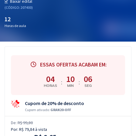
Baixar edital
(CÓDIGO: 207400)
12
Horas de aula
ESSAS OFERTAS ACABAM EM:
04
10
05
:
:
HORAS
MIN
SEG
Cupom de 20% de desconto
Cupom ativado:
GRAN20-OFF
De:
R$ 99,80
Por:
R$ 79,84
à vista