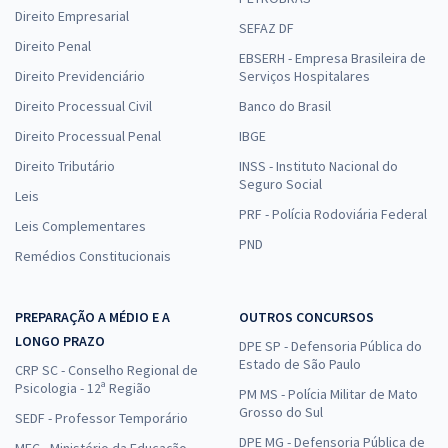
Direito Empresarial
SEFAZ DF
Direito Penal
EBSERH - Empresa Brasileira de
Direito Previdenciário
Serviços Hospitalares
Direito Processual Civil
Banco do Brasil
Direito Processual Penal
IBGE
Direito Tributário
INSS - Instituto Nacional do
Seguro Social
Leis
PRF - Polícia Rodoviária Federal
Leis Complementares
PND
Remédios Constitucionais
PREPARAÇÃO A MÉDIO E A
OUTROS CONCURSOS
LONGO PRAZO
DPE SP - Defensoria Pública do
Estado de São Paulo
CRP SC - Conselho Regional de
Psicologia - 12ª Região
PM MS - Polícia Militar de Mato
Grosso do Sul
SEDF - Professor Temporário
DPE MG - Defensoria Pública de
MEC - Ministério da Educação