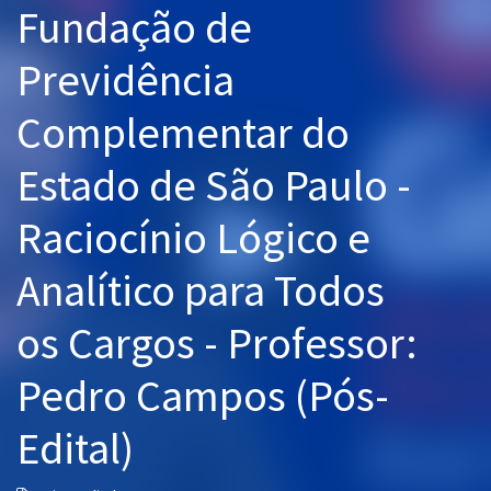
Fundação de
Pós
Previdência
Graduação
Complementar do
OAB
Estado de São Paulo -
Mentorias
Raciocínio Lógico e
Questões grátis
Conteúdo gratuito
Analítico para Todos
Blog
os Cargos - Professor:
Aprovados
Pedro Campos (Pós-
Atendimento
Edital)