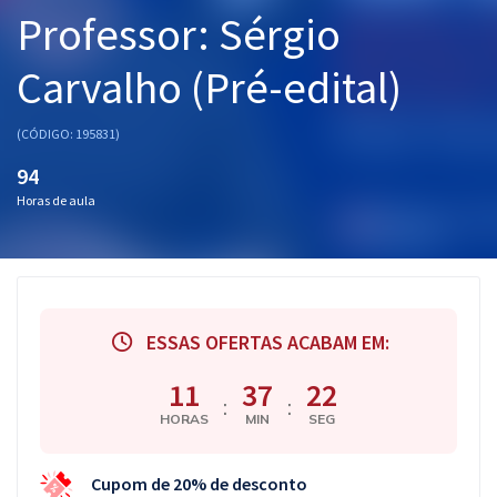
Professor: Sérgio
Pós
Graduação
Carvalho (Pré-edital)
OAB
(CÓDIGO: 195831)
Mentorias
94
Horas de aula
Questões grátis
Conteúdo gratuito
Blog
ESSAS OFERTAS ACABAM EM:
Aprovados
11
37
22
:
:
HORAS
MIN
SEG
Atendimento
Cupom de 20% de desconto