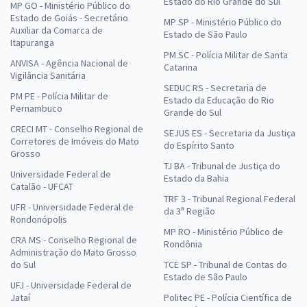
Estado do Rio Grande do Sul
MP GO - Ministério Público do
Estado de Goiás - Secretário
MP SP - Ministério Público do
Auxiliar da Comarca de
Estado de São Paulo
Itapuranga
PM SC - Polícia Militar de Santa
ANVISA - Agência Nacional de
Catarina
Vigilância Sanitária
SEDUC RS - Secretaria de
PM PE - Polícia Militar de
Estado da Educação do Rio
Pernambuco
Grande do Sul
CRECI MT - Conselho Regional de
SEJUS ES - Secretaria da Justiça
Corretores de Imóveis do Mato
do Espírito Santo
Grosso
TJ BA - Tribunal de Justiça do
Universidade Federal de
Estado da Bahia
Catalão - UFCAT
TRF 3 - Tribunal Regional Federal
UFR - Universidade Federal de
da 3ª Região
Rondonópolis
MP RO - Ministério Público de
CRA MS - Conselho Regional de
Rondônia
Administração do Mato Grosso
do Sul
TCE SP - Tribunal de Contas do
Estado de São Paulo
UFJ - Universidade Federal de
Jataí
Politec PE - Polícia Científica de