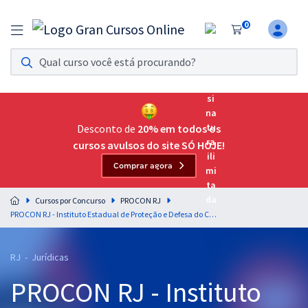
0
Assinatura Ilimitada 11
Acesso a todos os cursos. Teste grátis por 7 dias!
Assinatura OAB Até Passar
Acesso ilimitado a toda preparação para o Exame da
Desconto de
20% em todos os
Ordem, até você passar!
cursos avulsos do site SÓ HOJE!
Comprar agora
Residências Multiprofissionais
Preparação completa e intensiva para as principais
Cursos por Concurso
PROCON RJ
residências em saúde do Brasil
PROCON RJ - Instituto Estadual de Proteção e Defesa do Consumidor - Direito do Consumidor para o Cargo de Advogado - Professora Keity Satiko
Concursos
RJ - Jurídicas
Assinatura Ilimitada
PROCON RJ - Instituto
Cursos 20% OFF