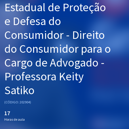
Estadual de Proteção
Pós
e Defesa do
Graduação
Consumidor - Direito
OAB
do Consumidor para o
Mentorias
Cargo de Advogado -
Questões grátis
Conteúdo gratuito
Professora Keity
Blog
Satiko
Aprovados
(CÓDIGO: 202904)
Atendimento
17
Horas de aula