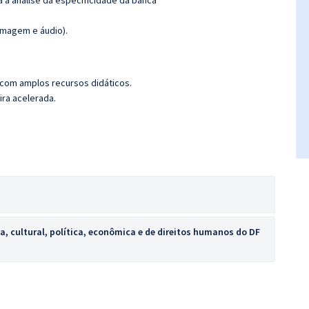
ra a análise da especificidade da banca
(imagem e áudio).
 com amplos recursos didáticos.
ira acelerada.
ca, cultural, política, econômica e de direitos humanos do DF