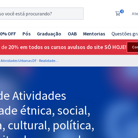
0
At
20% OFF
Pós
Graduação
OAB
Mentorias
Questões gr
 de
20% em todos os cursos avulsos do site SÓ HOJE!
Co
VISA DF - Auditoria de Atividades Urbanas DF - Realidade étnica, social, histórica, geográfica, cultural, política, econômica e de direitos humanos do DF e da RIDE para - Professora: Rebecca Guimarães
de Atividades
de étnica, social,
, cultural, política,