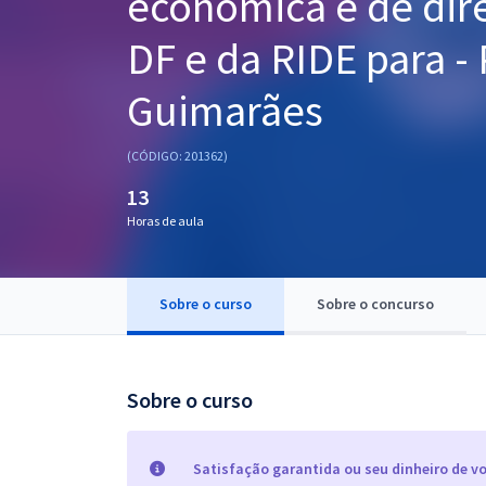
econômica e de dir
Pós
DF e da RIDE para -
Graduação
Guimarães
OAB
(CÓDIGO: 201362)
Mentorias
13
Horas de aula
Questões grátis
Conteúdo gratuito
Sobre o curso
Sobre o concurso
Blog
Aprovados
Sobre o curso
Atendimento
Satisfação garantida ou seu dinheiro de vo