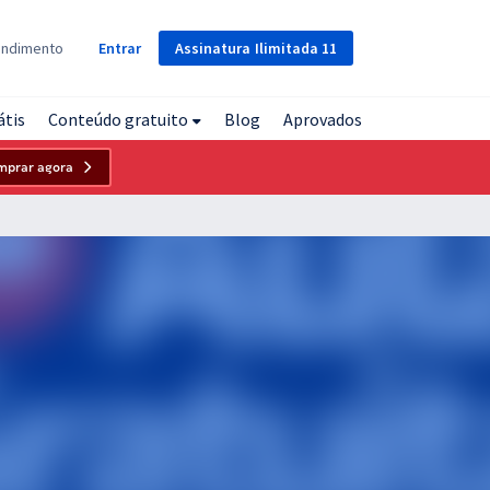
Assinatura
Ilimitada
11
endimento
Entrar
átis
Conteúdo gratuito
Blog
Aprovados
mprar agora