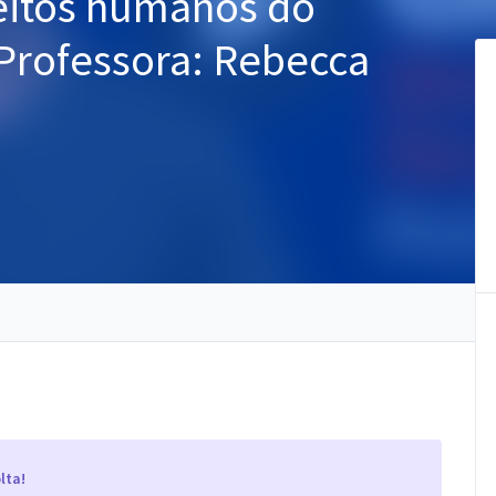
eitos humanos do
 Professora: Rebecca
lta!