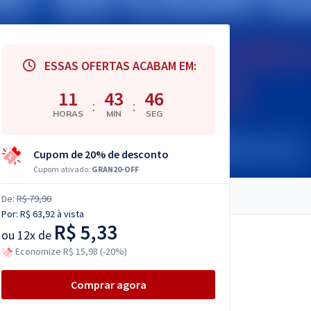
ESSAS OFERTAS ACABAM EM:
11
43
44
:
:
HORAS
MIN
SEG
Cupom de 20% de desconto
Cupom ativado:
GRAN20-OFF
De:
R$ 79,90
Por:
R$ 63,92
à vista
R$ 5,33
ou
12x de
Economize R$ 15,98 (-20%)
Comprar agora