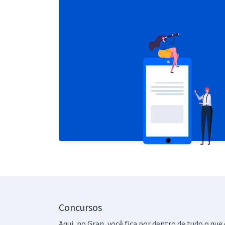
Concursos
Aqui, no Gran, você fica por dentro de tudo o q