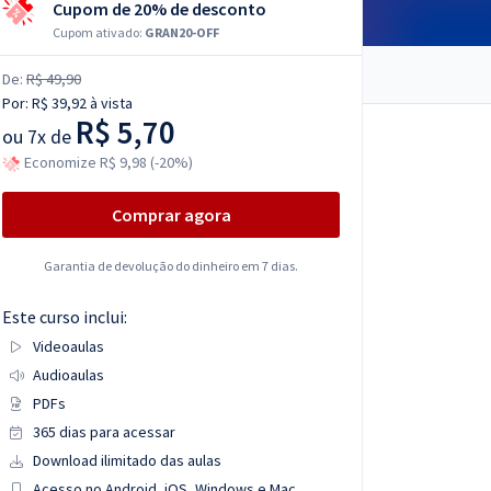
Cupom de 20% de desconto
Cupom ativado:
GRAN20-OFF
De:
R$ 49,90
Por:
R$ 39,92
à vista
R$ 5,70
ou
7x de
Economize R$ 9,98 (-20%)
Comprar agora
Garantia de devolução do dinheiro em 7 dias.
Este curso inclui:
Videoaulas
Audioaulas
PDFs
365 dias para acessar
Download ilimitado das aulas
Acesso no Android, iOS, Windows e Mac