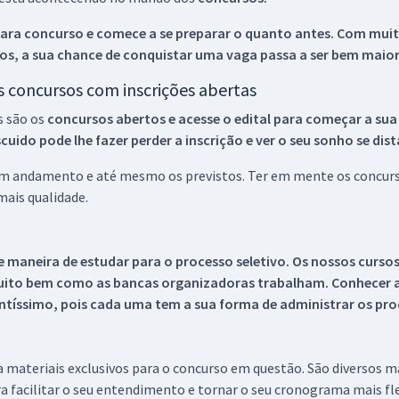
ara concurso e comece a se preparar o quanto antes. Com muita
os, a sua chance de conquistar uma vaga passa a ser bem maior
os concursos com inscrições abertas
s são os
concursos abertos e acesse o edital para começar a sua
ido pode lhe fazer perder a inscrição e ver o seu sonho se dis
 em andamento e até mesmo os previstos. Ter em mente os concurso
ais qualidade.
 maneira de estudar para o processo seletivo. Os nossos curso
uito bem como as bancas organizadoras trabalham. Conhecer a
tíssimo, pois cada uma tem a sua forma de administrar os proc
 a materiais exclusivos para o concurso em questão. São diversos 
a facilitar o seu entendimento e tornar o seu cronograma mais fle