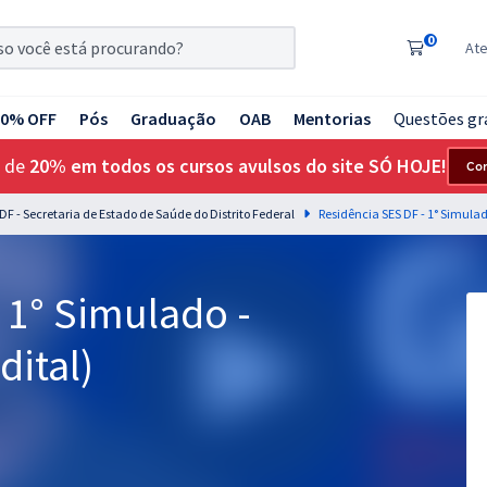
0
At
20% OFF
Pós
Graduação
OAB
Mentorias
Questões gr
 de
20% em todos os cursos avulsos do site SÓ HOJE!
Co
 DF - Secretaria de Estado de Saúde do Distrito Federal
Residência SES DF - 1° Simula
 1° Simulado -
ital)