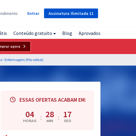
Assinatura
Ilimitada
11
endimento
Entrar
átis
Conteúdo gratuito
Blog
Aprovados
mprar agora
do - Enfermagem (Pós-edital)
ESSAS OFERTAS ACABAM EM:
04
28
16
:
:
HORAS
MIN
SEG