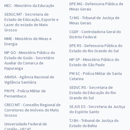
DPE MG - Defensoria Pública de
MEC - Ministério da Educação
Minas Gerais
SEDUC/MT - Secretaria de
TJ MG - Tribunal de Justiça de
Estado de Educação, Esporte e
Minas Gerais
Lazer do estado de Mato
Grosso
CGDF - Controladoria Geral do
Distrito Federal
MME - Ministério de Minas e
Energia
DPE RS - Defensoria Pública do
Estado do Rio Grande do Sul
MP GO - Ministério Público do
Estado de Goiás - Secretário
MP SP - Ministério Público do
Auxiliar da Comarca de
Estado de São Paulo
Itapuranga
PM SC - Polícia Militar de Santa
ANVISA - Agência Nacional de
Catarina
Vigilância Sanitária
SEDUC RS - Secretaria de
PM PE - Polícia Militar de
Estado da Educação do Rio
Pernambuco
Grande do Sul
CRECI MT - Conselho Regional de
SEJUS ES - Secretaria da Justiça
Corretores de Imóveis do Mato
do Espírito Santo
Grosso
TJ BA - Tribunal de Justiça do
Universidade Federal de
Estado da Bahia
Catalão - UFCAT