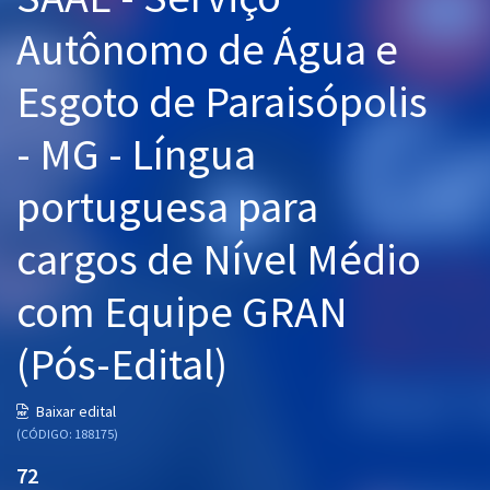
Pós
Autônomo de Água e
Graduação
Esgoto de Paraisópolis
OAB
- MG - Língua
Mentorias
portuguesa para
Questões grátis
cargos de Nível Médio
Conteúdo gratuito
com Equipe GRAN
Blog
(Pós-Edital)
Aprovados
Baixar edital
Atendimento
(CÓDIGO: 188175)
72