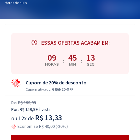
Horas de aula
ESSAS OFERTAS ACABAM EM:
09
45
13
:
:
HORAS
MIN
SEG
Cupom de 20% de desconto
Cupom ativado:
GRAN20-OFF
De:
R$ 199,99
Por:
R$ 159,99
à vista
R$ 13,33
ou
12x de
Economize R$ 40,00 (-20%)