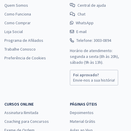
Quem Somos
Central de ajuda
Como Funciona
Chat
Como Comprar
WhatsApp
Loja Social
E-mail
Programa de Afiliados
Telefone: 3003-0894
Trabalhe Conosco
Horário de atendimento:
segunda a sexta (8h às 20h),
Preferência de Cookies
sábado (9h às 13h).
Foi aprovado?
Envie-nos a sua história!
CURSOS ONLINE
PÁGINAS ÚTEIS
Assinatura Ilimitada
Depoimentos
Coaching para Concursos
Material Grátis
Exame de Ordem
Aulas ao Vivo