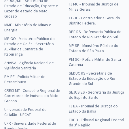
SEDUC/MT - Secretaria de
TJ MG - Tribunal de Justiça de
Estado de Educação, Esporte e
Minas Gerais
Lazer do estado de Mato
Grosso
CGDF - Controladoria Geral do
Distrito Federal
MME - Ministério de Minas e
Energia
DPE RS - Defensoria Pública do
Estado do Rio Grande do Sul
MP GO - Ministério Público do
Estado de Goiás - Secretário
MP SP - Ministério Público do
Auxiliar da Comarca de
Estado de São Paulo
Itapuranga
PM SC - Polícia Militar de Santa
ANVISA - Agência Nacional de
Catarina
Vigilância Sanitária
SEDUC RS - Secretaria de
PM PE - Polícia Militar de
Estado da Educação do Rio
Pernambuco
Grande do Sul
CRECI MT - Conselho Regional de
SEJUS ES - Secretaria da Justiça
Corretores de Imóveis do Mato
do Espírito Santo
Grosso
TJ BA - Tribunal de Justiça do
Universidade Federal de
Estado da Bahia
Catalão - UFCAT
TRF 3 - Tribunal Regional Federal
UFR - Universidade Federal de
da 3ª Região
Rondonópolis