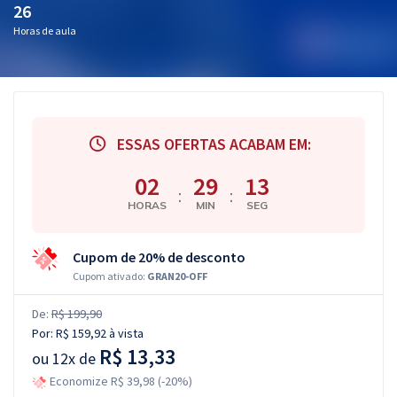
26
Horas de aula
ESSAS OFERTAS ACABAM EM:
02
29
12
:
:
HORAS
MIN
SEG
Cupom de 20% de desconto
Cupom ativado:
GRAN20-OFF
De:
R$ 199,90
Por:
R$ 159,92
à vista
R$ 13,33
ou
12x de
Economize R$ 39,98 (-20%)