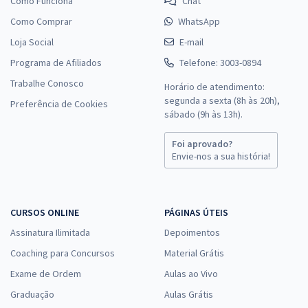
Como Funciona
Chat
Como Comprar
WhatsApp
Loja Social
E-mail
Programa de Afiliados
Telefone: 3003-0894
Trabalhe Conosco
Horário de atendimento:
segunda a sexta (8h às 20h),
Preferência de Cookies
sábado (9h às 13h).
Foi aprovado?
Envie-nos a sua história!
CURSOS ONLINE
PÁGINAS ÚTEIS
Assinatura Ilimitada
Depoimentos
Coaching para Concursos
Material Grátis
Exame de Ordem
Aulas ao Vivo
Graduação
Aulas Grátis