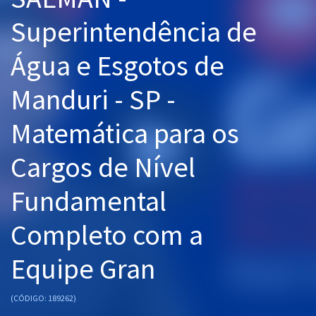
Pós
Superintendência de
Graduação
Água e Esgotos de
OAB
Manduri - SP -
Mentorias
Matemática para os
Questões grátis
Cargos de Nível
Conteúdo gratuito
Fundamental
Blog
Completo com a
Aprovados
Equipe Gran
Atendimento
(CÓDIGO: 189262)