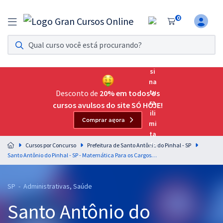
0
Assinatura Ilimitada 11
Acesso a todos os cursos. Teste grátis por 7 dias!
Assinatura OAB Até Passar
Acesso ilimitado a toda preparação para o Exame da
Desconto de
20% em todos os
Ordem, até você passar!
cursos avulsos do site SÓ HOJE!
Comprar agora
Residências Multiprofissionais
Preparação completa e intensiva para as principais
Cursos por Concurso
Prefeitura de Santo Antônio do Pinhal - SP
residências em saúde do Brasil
Santo Antônio do Pinhal - SP - Matemática Para os Cargos de Nível Superior
Concursos
SP - Administrativas, Saúde
Assinatura Ilimitada
Santo Antônio do
Cursos 20% OFF