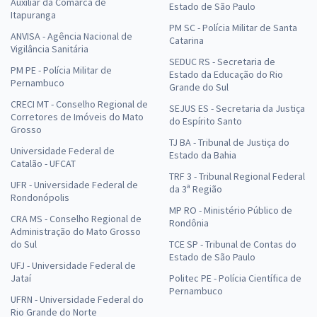
Auxiliar da Comarca de
Estado de São Paulo
Itapuranga
PM SC - Polícia Militar de Santa
ANVISA - Agência Nacional de
Catarina
Vigilância Sanitária
SEDUC RS - Secretaria de
PM PE - Polícia Militar de
Estado da Educação do Rio
Pernambuco
Grande do Sul
CRECI MT - Conselho Regional de
SEJUS ES - Secretaria da Justiça
Corretores de Imóveis do Mato
do Espírito Santo
Grosso
TJ BA - Tribunal de Justiça do
Universidade Federal de
Estado da Bahia
Catalão - UFCAT
TRF 3 - Tribunal Regional Federal
UFR - Universidade Federal de
da 3ª Região
Rondonópolis
MP RO - Ministério Público de
CRA MS - Conselho Regional de
Rondônia
Administração do Mato Grosso
do Sul
TCE SP - Tribunal de Contas do
Estado de São Paulo
UFJ - Universidade Federal de
Jataí
Politec PE - Polícia Científica de
Pernambuco
UFRN - Universidade Federal do
Rio Grande do Norte