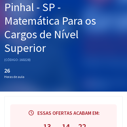
Pinhal - SP -
Pós
Matemática Para os
Graduação
Cargos de Nível
OAB
Superior
Mentorias
Questões grátis
(CÓDIGO: 160228)
26
Conteúdo gratuito
Horas de aula
Blog
Aprovados
Atendimento
ESSAS OFERTAS ACABAM EM:
13
14
21